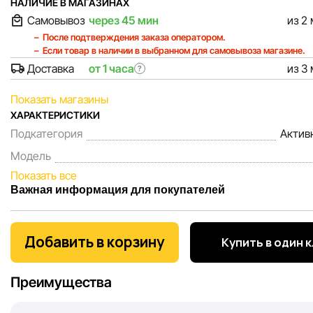
НАЛИЧИЕ В МАГАЗИНАХ
Самовывоз
через 45 мин
из 2
После подтверждения заказа оператором.
Если товар в наличии в выбранном для самовывоза магазине.
Доставка
от 1 часа
из 3
?
Показать магазины
ХАРАКТЕРИСТИКИ
Подкатегория
Актив
Модель
Показать все
Важная информация для покупателей
Мы, команда сети магазинов Sportlandia, ценим доверие 
покупателей. Каждый день мы работаем над тем, чтобы
Добавить в корзину
Купить в один 
информация о товарах и услугах, представленная на сайте
максимально полной, объективной и актуальной. Наша ц
Преимущества
обеспечить вас достоверной информацией, чтобы вы смог
принять лучшее решение о покупке.