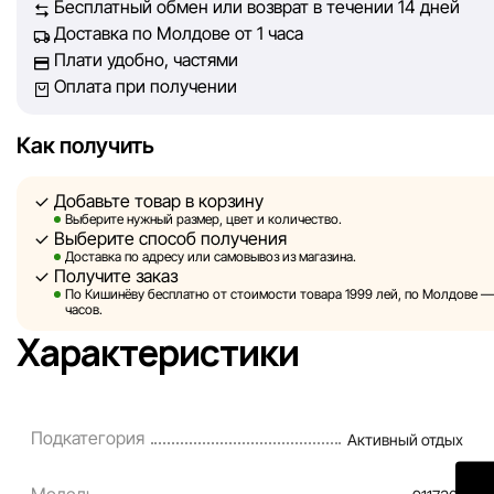
Бесплатный обмен или возврат в течении 14 дней
Доставка по Молдове от 1 часа
Однако, несмотря на постоянный контроль, Sportlandia не
Плати удобно, частями
гарантировать абсолютную точность всех данных, размещ
Оплата при получении
сайте, ввиду возможных технических ошибок или сбоев. 
не отвечаем за содержание и актуальность информации н
сторонних ресурсах, ссылки на которые могут быть разм
Как получить
нашем сайте.
Добавьте товар в корзину
Sportlandia оставляет за собой право в одностороннем по
Выберите нужный размер, цвет и количество.
Выберите способ получения
без предварительного уведомления вносить изменения в 
Доставка по адресу или самовывоз из магазина.
характеристики и потребительские свойства товаров.
Получите заказ
По Кишинёву бесплатно от стоимости товара 1999 лей, по Молдове — з
Изображения, представленные на сайте, являются
часов.
смоделированными и служат исключительно для иллюстр
Характеристики
Общая информация о товарах предоставляется в ознаком
целях.
Цены на товары, а также условия предоставления скидок,
Подкатегория
Активный отдых
подарков, рассрочки и кредитования могут быть изменен
компанией Sportlandia в одностороннем порядке и без
Модель