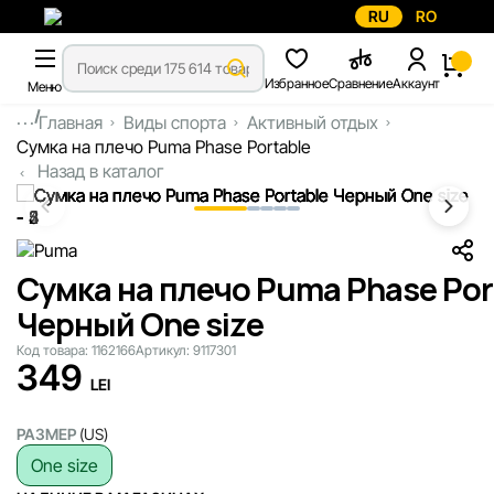
RU
RO
Избранное
Сравнение
Аккаунт
Меню
...
Главная
Виды спорта
Активный отдых
Сумка на плечо Puma Phase Portable
Назад в каталог
Сумка на плечо Puma Phase Por
Черный One size
Код товара:
1162166
Артикул:
9117301
349
LEI
РАЗМЕР
(US)
One size