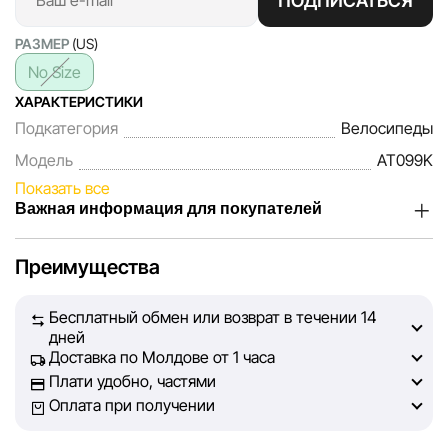
ПОДПИСАТЬСЯ
РАЗМЕР
(US)
No Size
ХАРАКТЕРИСТИКИ
Подкатегория
Велосипеды
Модель
AT099K
Показать все
Важная информация для покупателей
Мы, команда сети магазинов Sportlandia, ценим доверие
Преимущества
наших покупателей. Каждый день мы работаем над тем,
чтобы информация о товарах и услугах, представленная
Бесплатный обмен или возврат в течении 14
на сайте, была максимально полной, объективной и
дней
актуальной. Наша цель — обеспечить вас достоверной
Доставка по Молдове от 1 часа
информацией, чтобы вы смогли принять лучшее
Плати удобно, частями
решение о покупке.
Оплата при получении
Однако, несмотря на постоянный контроль, Sportlandia