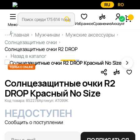
RU
RO
Избранное
Сравнение
Аккаунт
Меню
...
Главная
Мужчинам
Мужские аксессуары
Солнцезащитные очки
Солнцезащитные очки R2 DROP
Назад в каталог
ТОЛЬКО ONLINE
Солнцезащитные очки R2
DROP Красный No Size
Код товара:
852278
Артикул:
AT099K
НЕДОСТУПЕН
Сообщить о поступлении