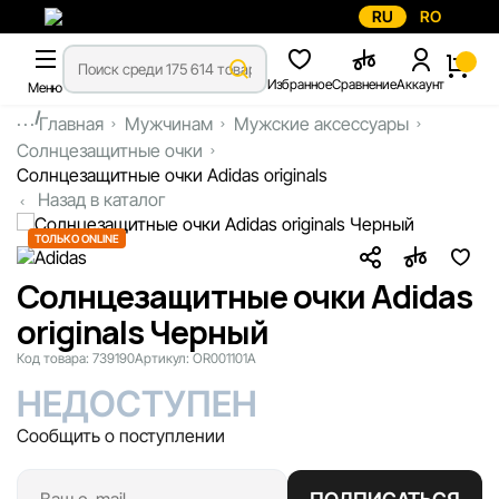
RU
RO
Избранное
Сравнение
Аккаунт
Меню
...
Главная
Мужчинам
Мужские аксессуары
Солнцезащитные очки
Солнцезащитные очки Adidas originals
Назад в каталог
ТОЛЬКО ONLINE
Солнцезащитные очки Adidas
originals Черный
Код товара:
739190
Артикул:
OR001101A
НЕДОСТУПЕН
Сообщить о поступлении