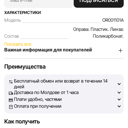
ПОДПИСАТЬСЯ
ХАРАКТЕРИСТИКИ
Модель
OR001101A
Оправа: Пластик. Линза:
Состав
Поликарбонат.
Показать все
Важная информация для покупателей
Мы, команда сети магазинов Sportlandia, ценим доверие
Преимущества
наших покупателей. Каждый день мы работаем над тем,
чтобы информация о товарах и услугах, представленная
Бесплатный обмен или возврат в течении 14
на сайте, была максимально полной, объективной и
дней
актуальной. Наша цель — обеспечить вас достоверной
Доставка по Молдове от 1 часа
информацией, чтобы вы смогли принять лучшее
Плати удобно, частями
решение о покупке.
Оплата при получении
Однако, несмотря на постоянный контроль, Sportlandia
Как получить
не может гарантировать абсолютную точность всех