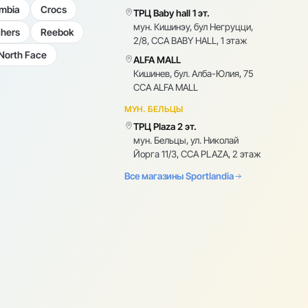
mbia
Crocs
ТРЦ Baby hall 1 эт.
мун. Кишинэу, бул Негруцци,
hers
Reebok
2/8, CCA BABY HALL, 1 этаж
North Face
ALFA MALL
Кишинев, бул. Алба-Юлия, 75
CCA ALFA MALL
МУН. БЕЛЬЦЫ
ТРЦ Plaza 2 эт.
мун. Бельцы, ул. Николай
Йорга 11/3, CCA PLAZA, 2 этаж
Все магазины Sportlandia