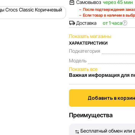
Самовывоз
через 45 мин
После подтверждения заказ
Если товар в наличии в выб
Доставка
от 1 часа
?
Показать магазины
ХАРАКТЕРИСТИКИ
Подкатегория
Модель
Показать все
Важная информация для п
Мы, команда сети магазинов 
Каждый день мы работаем над
Добавить в корзи
представленная на сайте, бы
Наша цель — обеспечить вас
Преимущества
принять лучшее решение о п
Бесплатный обмен или в
Однако, несмотря на постоян