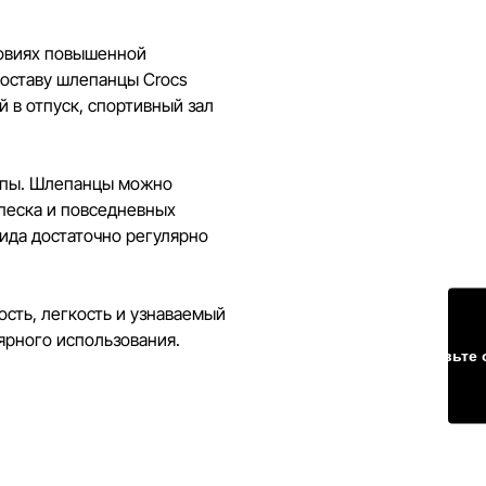
ловиях повышенной
составу шлепанцы Crocs
й в отпуск, спортивный зал
топы. Шлепанцы можно
 песка и повседневных
ида достаточно регулярно
сть, легкость и узнаваемый
лярного использования.
Оставьте 