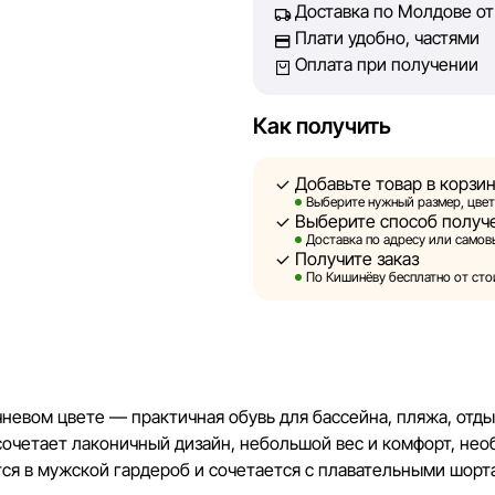
Доставка по Молдове от 
абсолютную точность всех д
Плати удобно, частями
технических ошибок или сбое
Оплата при получении
актуальность информации на 
быть размещены на нашем са
Как получить
Sportlandia оставляет за соб
предварительного уведомлен
Добавьте товар в корзи
и потребительские свойства 
Выберите нужный размер, цвет
Выберите способ получ
являются смоделированными 
Доставка по адресу или самовы
информация о товарах предос
Получите заказ
По Кишинёву бесплатно от стои
Цены на товары, а также усл
кредитования могут быть изм
порядке и без предваритель
Наша команда регулярно про
чневом цвете — практичная обувь для бассейна, пляжа, отды
своевременно выявлять и ис
сочетает лаконичный дизайн, небольшой вес и комфорт, нео
разумные сроки.
ся в мужской гардероб и сочетается с плавательными шорт