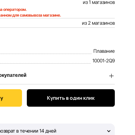
из 1 магазинов
а оператором.
ранном для самовывоза магазине.
из 2 магазинов
Плавание
10001-2Q9
окупателей
Sportlandia, ценим доверие наших покупателей.
 тем, чтобы информация о товарах и услугах,
ну
Купить в один клик
ла максимально полной, объективной и актуальной.
 достоверной информацией, чтобы вы смогли
окупке.
озврат в течении 14 дней
ный контроль, Sportlandia не может гарантировать