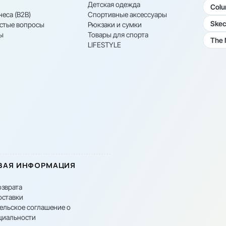
Детская одежда
Colu
неса (B2B)
Спортивные аксессуары
Skec
астые вопросы
Рюкзаки и сумки
ы
Товары для спорта
The 
LIFESTYLE
ВАЯ ИНФОРМАЦИЯ
озврата
оставки
ельское соглашение о
циальности