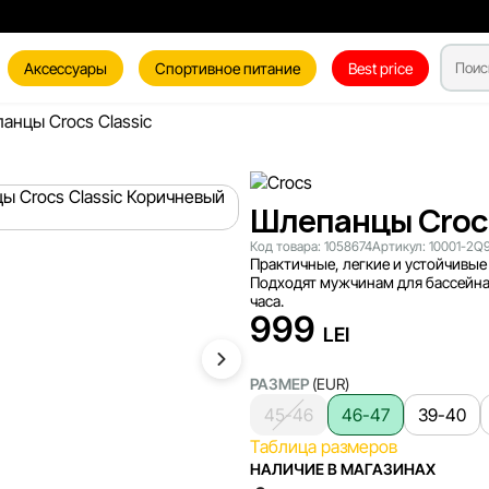
Аксессуары
Спортивное питание
Best price
анцы Crocs Classic
Шлепанцы Crocs
Код товара:
1058674
Артикул:
10001-2Q
Практичные, легкие и устойчивые 
Подходят мужчинам для бассейна,
часа.
999
LEI
РАЗМЕР
(EUR)
45-46
46-47
39-40
Таблица размеров
НАЛИЧИЕ В МАГАЗИНАХ