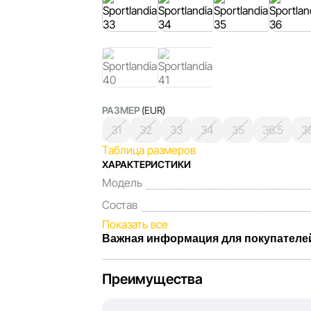
РАЗМЕР
(EUR)
31
32
33
34
35
36.5
3
Таблица размеров
ХАРАКТЕРИСТИКИ
Модель
Состав
Показать все
Важная информация для покупателе
Мы, команда сети магазинов Sportlandia
Преимущества
Каждый день мы работаем над тем, чтоб
представленная на сайте, была максима