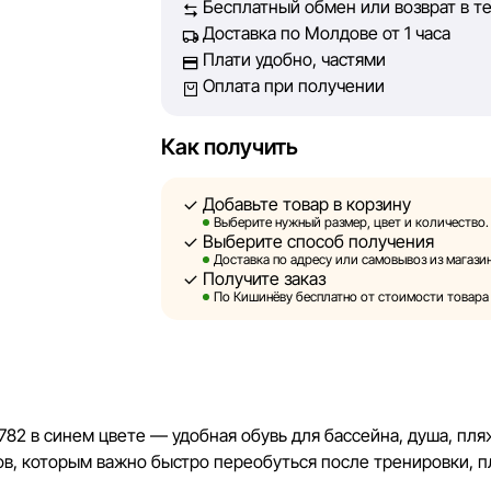
Бесплатный обмен или возврат в т
Наша цель — обеспечить вас достоверн
Доставка по Молдове от 1 часа
принять лучшее решение о покупке.
Плати удобно, частями
Оплата при получении
Однако, несмотря на постоянный контрол
абсолютную точность всех данных, раз
технических ошибок или сбоев. Мы такж
Как получить
актуальность информации на сторонних 
быть размещены на нашем сайте.
Добавьте товар в корзину
Выберите нужный размер, цвет и количество.
Выберите способ получения
Sportlandia оставляет за собой право в 
Доставка по адресу или самовывоз из магазин
предварительного уведомления вносить
Получите заказ
и потребительские свойства товаров. И
По Кишинёву бесплатно от стоимости товара 1
являются смоделированными и служат 
информация о товарах предоставляется 
Цены на товары, а также условия предос
кредитования могут быть изменены комп
2 в синем цвете — удобная обувь для бассейна, душа, пля
порядке и без предварительного уведом
ов, которым важно быстро переобуться после тренировки, п