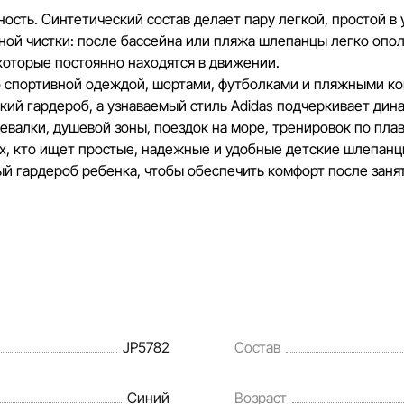
Наша команда регулярно проверяет и о
сть. Синтетический состав делает пару легкой, простой в
своевременно выявлять и исправлять в
ной чистки: после бассейна или пляжа шлепанцы легко ополо
разумные сроки.
 которые постоянно находятся в движении.
 спортивной одеждой, шортами, футболками и пляжными ко
ский гардероб, а узнаваемый стиль Adidas подчеркивает ди
валки, душевой зоны, поездок на море, тренировок по плав
х, кто ищет простые, надежные и удобные детские шлепанц
ый гардероб ребенка, чтобы обеспечить комфорт после занят
JP5782
Состав
Синий
Возраст