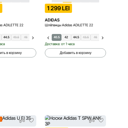
I
1 299 LEI
699 
ADIDAS
ADIDA
as ADILETTE 22
Шлёпанцы Adidas ADILETTE 22
Шлёпанц
44.5
40.5
46
47.5
40.5
42
44.5
43.5
46
47.5
36.
часа
Доставка: от 1 часа
Доставка
ить в корзину
Добавить в корзину
E