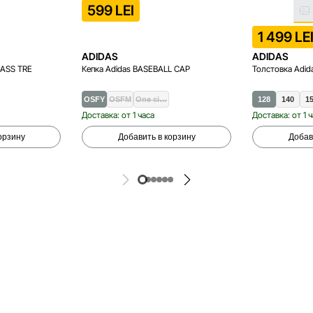
599 LEI
1 499 LE
ADIDAS
ADIDAS
LASS TRE
Кепка Adidas BASEBALL CAP
Толстовка Adida
OSFY
OSFM
One si…
128
140
1
Доставка: от 1 часа
Доставка: от 1 
орзину
Добавить в корзину
Добав