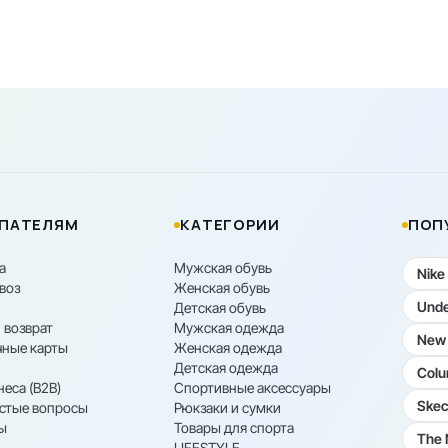
ПАТЕЛЯМ
КАТЕГОРИИ
ПОП
а
Мужская обувь
Nike
воз
Женская обувь
Unde
Детская обувь
 возврат
Мужская одежда
New 
ные карты
Женская одежда
Детская одежда
Colu
неса (B2B)
Спортивные аксессуары
Skec
астые вопросы
Рюкзаки и сумки
ы
Товары для спорта
The 
LIFESTYLE