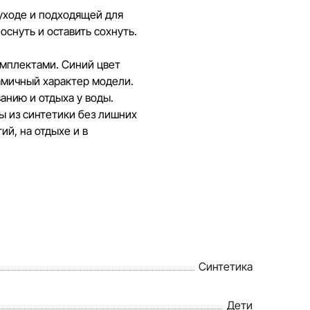
бновляет информацию на сайте, чтобы
 уходе и подходящей для
озможные ошибки в кратчайшие
снуть и оставить сохнуть.
мплектами. Синий цвет
намичный характер модели.
анию и отдыха у воды.
ы из синтетики без лишних
ий, на отдыхе и в
Синтетика
Дети