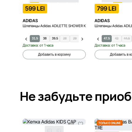
599 LEI
799 LEI
ADIDAS
ADIDAS
Шлепанцы Adidas ADILETTE SHOWER K
Шлепанцы Adidas ADI
31.5
38
39.5
28
29
30.5
40.5
33
43.5
34
47.5
35.5
42
36.5
44.5
Доставка: от 1 часа
Доставка: от 1 часа
Добавить в корзину
Добавить в к
Не забудьте прио
ТОЛЬКО ONLINE