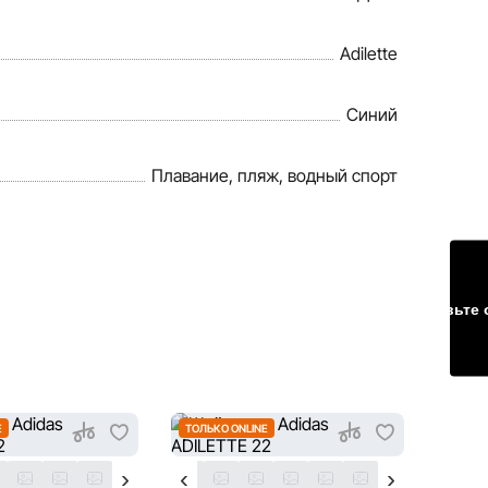
Adilette
Синий
Плавание, пляж, водный спорт
Оставьте 
E
ТОЛЬКО ONLINE
ТОЛЬК