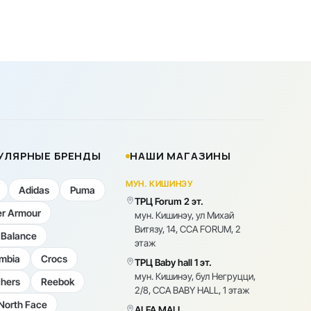
УЛЯРНЫЕ БРЕНДЫ
НАШИ МАГАЗИНЫ
МУН. КИШИНЭУ
Adidas
Puma
ТРЦ Forum 2 эт.
r Armour
мун. Кишинэу, ул Михай
Витязу, 14, CCA FORUM, 2
Balance
этаж
mbia
Crocs
ТРЦ Baby hall 1 эт.
мун. Кишинэу, бул Негруцци,
hers
Reebok
2/8, CCA BABY HALL, 1 этаж
North Face
ALFA MALL