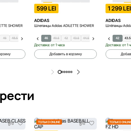
599 LEI
1 299 LE
ADIDAS
ADIDAS
LETTE SHOWER
Шлепанцы Adidas ADILETTE SHOWER
Шлёпанцы Adid
46
48.5
46
40.5
42
43.5
44.5
47.5
48.5
42
43.5
Доставка: от 1 часа
Доставка: от 1 
орзину
Добавить в корзину
Добав
брести
ТОЛЬКО ONLINE
ТОЛЬКО ONLIN