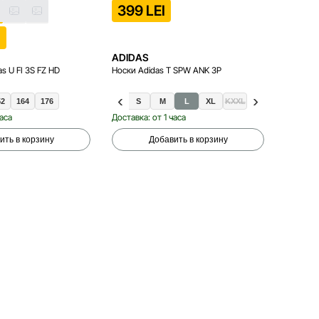
399 LEI
899 
I
ADIDAS
ADIDA
s U FI 3S FZ HD
Носки Adidas T SPW ANK 3P
Перчатк
52
164
176
XS
S
M
L
XL
KXXL
12 OZ
1
часа
Доставка: от 1 часа
Доставка
ить в корзину
Добавить в корзину