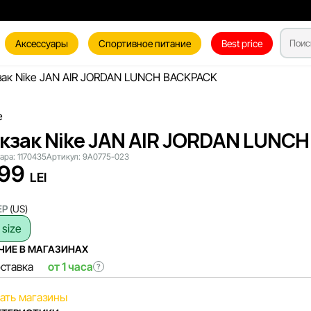
Аксессуары
Спортивное питание
Best price
ак Nike JAN AIR JORDAN LUNCH BACKPACK
кзак Nike JAN AIR JORDAN LUNCH
вара:
1170435
Артикул:
9A0775-023
499
LEI
ЕР
(US)
 size
ЧИЕ В МАГАЗИНАХ
ставка
от 1 часа
?
ать магазины