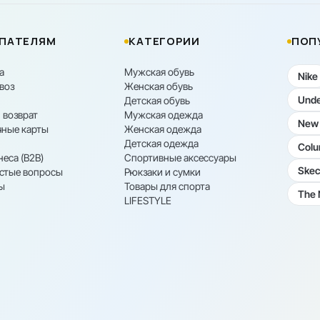
ПАТЕЛЯМ
КАТЕГОРИИ
ПОП
а
Мужская обувь
Nike
воз
Женская обувь
Unde
Детская обувь
 возврат
Мужская одежда
New 
ные карты
Женская одежда
Детская одежда
Colu
неса (B2B)
Спортивные аксессуары
Skec
астые вопросы
Рюкзаки и сумки
ы
Товары для спорта
The 
LIFESTYLE