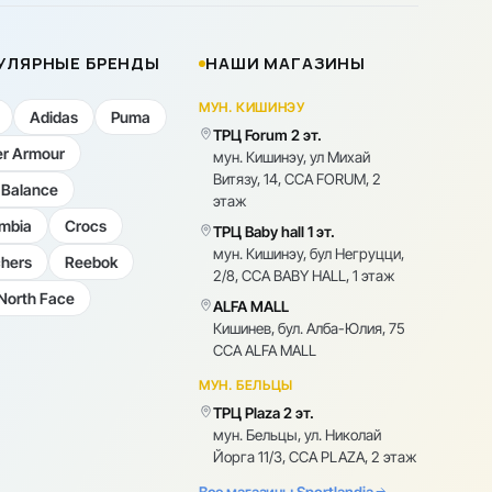
УЛЯРНЫЕ БРЕНДЫ
НАШИ МАГАЗИНЫ
МУН. КИШИНЭУ
Adidas
Puma
ТРЦ Forum 2 эт.
r Armour
мун. Кишинэу, ул Михай
Витязу, 14, CCA FORUM, 2
Balance
этаж
mbia
Crocs
ТРЦ Baby hall 1 эт.
мун. Кишинэу, бул Негруцци,
hers
Reebok
2/8, CCA BABY HALL, 1 этаж
North Face
ALFA MALL
Кишинев, бул. Алба-Юлия, 75
CCA ALFA MALL
МУН. БЕЛЬЦЫ
ТРЦ Plaza 2 эт.
мун. Бельцы, ул. Николай
Йорга 11/3, CCA PLAZA, 2 этаж
Все магазины Sportlandia