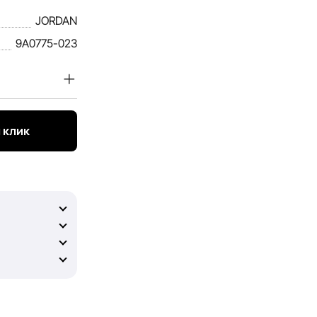
JORDAN
9A0775-023
купателей.
 услугах,
 клик
 и актуальной.
ы смогли
гарантировать
 возможных
ание и
рые могут
без