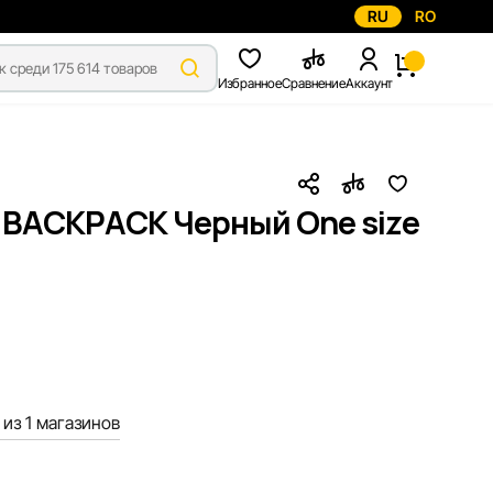
RU
RO
Избранное
Сравнение
Аккаунт
 BACKPACK Черный One size
из 1 магазинов