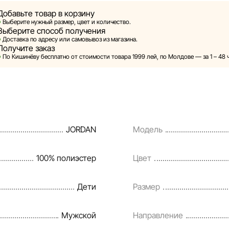
арительного уведомления вносить изменения в описания, х
Добавьте товар в корзину
ребительские свойства товаров. Изображения, представленн
Выберите нужный размер, цвет и количество.
Выберите способ получения
тся смоделированными и служат исключительно для иллюс
Доставка по адресу или самовывоз из магазина.
мация о товарах предоставляется в ознакомительных целях
Получите заказ
По Кишинёву бесплатно от стоимости товара 1999 лей, по Молдове — за 1 – 48 
на товары, а также условия предоставления скидок, подарко
тования могут быть изменены компанией Sportlandia в одн
ке и без предварительного уведомления.
команда регулярно проверяет и обновляет информацию на с
JORDAN
Модель
ременно выявлять и исправлять возможные ошибки в кратч
ные сроки.
100% полиэстер
Цвет
Дети
Размер
Мужской
Направление