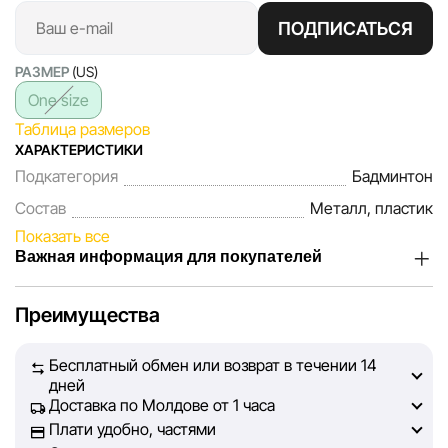
ПОДПИСАТЬСЯ
РАЗМЕР
(US)
One size
Таблица размеров
ХАРАКТЕРИСТИКИ
Подкатегория
Бадминтон
Состав
Металл, пластик
Показать все
Важная информация для покупателей
Мы, команда сети магазинов Sportlandia, ценим доверие
Преимущества
наших покупателей. Каждый день мы работаем над тем,
чтобы информация о товарах и услугах, представленная
Бесплатный обмен или возврат в течении 14
на сайте, была максимально полной, объективной и
дней
актуальной. Наша цель — обеспечить вас достоверной
Доставка по Молдове от 1 часа
информацией, чтобы вы смогли принять лучшее
Плати удобно, частями
решение о покупке.