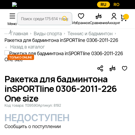
RU
RO
Избранное
Сравнение
Аккаунт
Меню
...
Главная
Виды спорта
Теннис и бадминтон
Ракетка для бадминтона inSPORTline 0306-2011-226
Назад в каталог
ТОЛЬКО ONLINE
Ракетка для бадминтона
inSPORTline 0306-2011-226
One size
Код товара:
1139590
Артикул:
8192
НЕДОСТУПЕН
Сообщить о поступлении