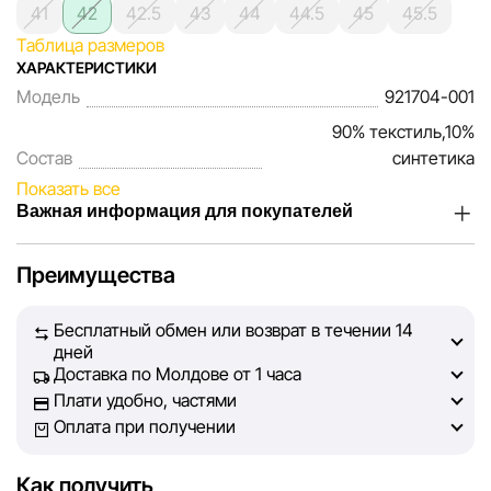
41
42
42.5
43
44
44.5
45
45.5
Таблица размеров
ХАРАКТЕРИСТИКИ
Модель
921704-001
90% текстиль,10%
Состав
синтетика
Показать все
Важная информация для покупателей
Мы, команда сети магазинов Sportlandia, ценим доверие
Преимущества
наших покупателей. Каждый день мы работаем над тем,
чтобы информация о товарах и услугах, представленная
Бесплатный обмен или возврат в течении 14
на сайте, была максимально полной, объективной и
дней
актуальной. Наша цель — обеспечить вас достоверной
Доставка по Молдове от 1 часа
информацией, чтобы вы смогли принять лучшее
Плати удобно, частями
решение о покупке.
Оплата при получении
Однако, несмотря на постоянный контроль, Sportlandia
Как получить