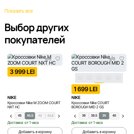
Показать все
Выбор других
покупателей
3 999 LEI
1 699 LEI
NIKE
NIKE
Кроссовки Nike M ZOOM COURT
Кроссовки Nike COURT
NXT HC
BOROUGH MID 2 GS
4
44.5
45
45.5
42
35.5
42.5
36
36.5
37.5
38
38.5
39
40
Доставка: от 1 часа
Доставка: от 1 часа
Добавить в корзину
Добавить в корзину