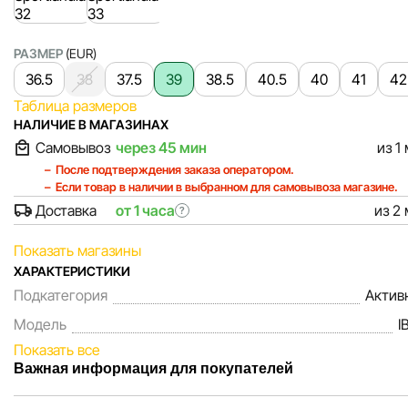
РАЗМЕР
(EUR)
36.5
38
37.5
39
38.5
40.5
40
41
42
Таблица размеров
НАЛИЧИЕ В МАГАЗИНАХ
Самовывоз
через 45 мин
из 1
После подтверждения заказа оператором.
Если товар в наличии в выбранном для самовывоза магазине.
Доставка
от 1 часа
из 2
?
Показать магазины
ХАРАКТЕРИСТИКИ
Подкатегория
Актив
Модель
I
Показать все
Важная информация для покупателей
Мы, команда сети магазинов Sportlandia, ценим доверие 