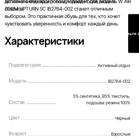
дополнением гардероба и подойдет для разных
активного отдыха и повседневной носки, модель W AIR
сезонов.
ZOOM UPTURN SC IB2764-002 станет отличным
выбором. Это практичная обувь для тех, кто хочет
чувствовать уверенность и комфорт каждый день.
Оставьте 
Характеристики
Подкатегория
Активный отдых
Модель
IB2764-002
5% синтетика, 95% текстиль,
Состав
подошва: резина 100%
Цвет
Черный
Возраст
Взрослые