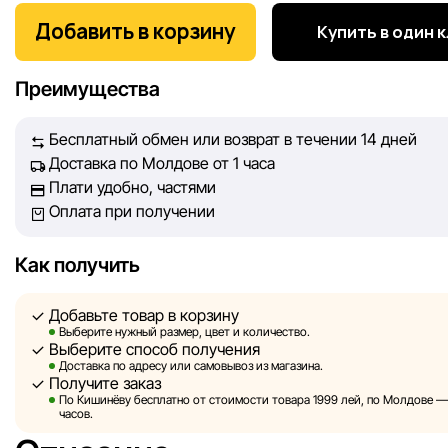
покупателей. Каждый день мы работаем над тем, чтобы
Добавить в корзину
Купить в один 
информация о товарах и услугах, представленная на сайте
максимально полной, объективной и актуальной. Наша ц
Преимущества
обеспечить вас достоверной информацией, чтобы вы смог
принять лучшее решение о покупке.
Бесплатный обмен или возврат в течении 14 дней
Доставка по Молдове от 1 часа
Однако, несмотря на постоянный контроль, Sportlandia не
Плати удобно, частями
гарантировать абсолютную точность всех данных, размещ
Оплата при получении
сайте, ввиду возможных технических ошибок или сбоев. 
не отвечаем за содержание и актуальность информации н
сторонних ресурсах, ссылки на которые могут быть разм
Как получить
нашем сайте.
Добавьте товар в корзину
Sportlandia оставляет за собой право в одностороннем по
Выберите нужный размер, цвет и количество.
Выберите способ получения
без предварительного уведомления вносить изменения в 
Доставка по адресу или самовывоз из магазина.
характеристики и потребительские свойства товаров.
Получите заказ
По Кишинёву бесплатно от стоимости товара 1999 лей, по Молдове — з
Изображения, представленные на сайте, являются
часов.
смоделированными и служат исключительно для иллюстр