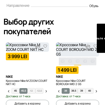
порядке и без предварительного уведомления.
Направление
Обувь
Наша команда регулярно проверяет и обновляет
информацию на сайте, чтобы своевременно выявлять и
Выбор других
исправлять возможные ошибки в кратчайшие разумные
сроки.
покупателей
Оставьте 
3 999 LEI
1 499 LEI
NIKE
NIKE
Кроссовки Nike M ZOOM COURT
Кроссовки Nike COURT
NXT HC
BOROUGH MID 2 GS
4
44.5
45
45.5
42
42.5
36
36.5
37.5
38
38.5
39
40
35.5
Доставка: от 1 часа
Доставка: от 1 часа
Добавить в корзину
Добавить в корзину