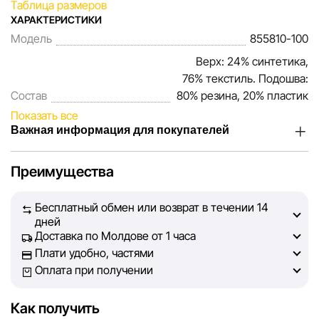
Таблица размеров
ХАРАКТЕРИСТИКИ
Модель
855810-100
Верх: 24% синтетика,
76% текстиль. Подошва:
Состав
80% резина, 20% пластик
Показать все
Важная информация для покупателей
Мы, команда сети магазинов Sportlandia, ценим доверие
Преимущества
наших покупателей. Каждый день мы работаем над тем,
чтобы информация о товарах и услугах, представленная
Бесплатный обмен или возврат в течении 14
на сайте, была максимально полной, объективной и
дней
актуальной. Наша цель — обеспечить вас достоверной
Доставка по Молдове от 1 часа
информацией, чтобы вы смогли принять лучшее
Плати удобно, частями
решение о покупке.
Оплата при получении
Однако, несмотря на постоянный контроль, Sportlandia
Как получить
не может гарантировать абсолютную точность всех