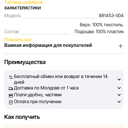
Таблица размеров
ХАРАКТЕРИСТИКИ
Модель
881453-004
Верх: 100% текстиль.
Состав
Подошва: 100% пластик
Показать все
Важная информация для покупателей
Мы, команда сети магазинов Sportlandia, ценим доверие
Преимущества
наших покупателей. Каждый день мы работаем над тем,
чтобы информация о товарах и услугах, представленная
Бесплатный обмен или возврат в течении 14
на сайте, была максимально полной, объективной и
дней
актуальной. Наша цель — обеспечить вас достоверной
Доставка по Молдове от 1 часа
информацией, чтобы вы смогли принять лучшее
Плати удобно, частями
решение о покупке.
Оплата при получении
Однако, несмотря на постоянный контроль, Sportlandia
Как получить
не может гарантировать абсолютную точность всех
данных, размещённых на сайте, ввиду возможных