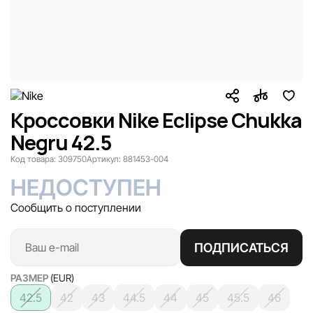
Кроссовки Nike Eclipse Chukka
Negru 42.5
Код товара:
309750
Артикул:
881453-004
НЕДОСТУПЕН
Сообщить о поступлении
ПОДПИСАТЬСЯ
РАЗМЕР
(EUR)
42.5
42
43
44.5
44
45
45.5
46