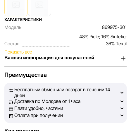
ХАРАКТЕРИСТИКИ
Модель
869975-301
48% Piele; 16% Sintetic;
Состав
36% Textil
Показать все
Важная информация для покупателей
Мы, команда сети магазинов Sportlandia, ценим доверие
Преимущества
наших покупателей. Каждый день мы работаем над тем,
чтобы информация о товарах и услугах, представленная
Бесплатный обмен или возврат в течении 14
на сайте, была максимально полной, объективной и
дней
актуальной. Наша цель — обеспечить вас достоверной
Доставка по Молдове от 1 часа
информацией, чтобы вы смогли принять лучшее
Плати удобно, частями
решение о покупке.
Оплата при получении
Однако, несмотря на постоянный контроль, Sportlandia