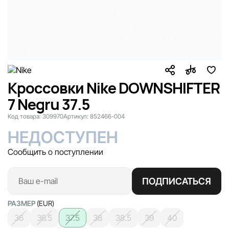
Кроссовки Nike DOWNSHIFTER
7 Negru 37.5
Код товара:
309970
Артикул:
852466-004
НЕДОСТУПЕН
Сообщить о поступлении
ПОДПИСАТЬСЯ
РАЗМЕР
(EUR)
36
36.5
37.5
38
38.5
39
40