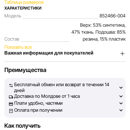
Таблица размеров
ХАРАКТЕРИСТИКИ
Модель
852466-004
Верх: 53% синтетика,
47% ткань. Подошва: 85%
Состав
резина, 15% пластик
Показать все
Важная информация для покупателей
Мы, команда сети магазинов Sportlandia, ценим доверие
Преимущества
наших покупателей. Каждый день мы работаем над тем,
чтобы информация о товарах и услугах, представленная
Бесплатный обмен или возврат в течении 14
на сайте, была максимально полной, объективной и
дней
актуальной. Наша цель — обеспечить вас достоверной
Доставка по Молдове от 1 часа
информацией, чтобы вы смогли принять лучшее
Плати удобно, частями
решение о покупке.
Оплата при получении
Однако, несмотря на постоянный контроль, Sportlandia
Как получить
не может гарантировать абсолютную точность всех