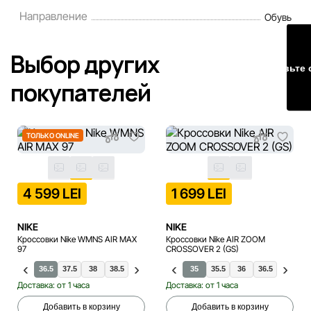
порядке и без предварительного уведомления.
Направление
Обувь
Наша команда регулярно проверяет и обновляет
информацию на сайте, чтобы своевременно выявлять и
Выбор других
исправлять возможные ошибки в кратчайшие разумные
Оставьте 
сроки.
покупателей
ТОЛЬКО ONLINE
4 599 LEI
1 699 LEI
NIKE
NIKE
Кроссовки Nike WMNS AIR MAX
Кроссовки Nike AIR ZOOM
97
CROSSOVER 2 (GS)
36.5
37.5
38
38.5
39
40
40.5
35
35.5
40
36
40.5
36.5
41
37.5
42
Доставка: от 1 часа
Доставка: от 1 часа
Добавить в корзину
Добавить в корзину