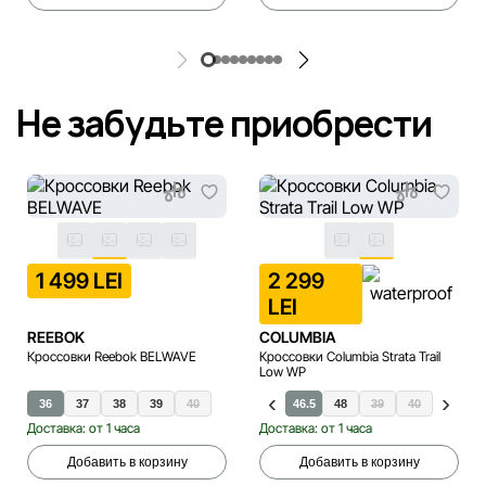
Не забудьте приобрести
1 499 LEI
2 299
LEI
REEBOK
COLUMBIA
Кроссовки Reebok BELWAVE
Кроссовки Columbia Strata Trail
Low WP
36
37
41
38
43
43.5
39
40
44
45
46
46.5
48
39
40
40.5
Доставка: от 1 часа
Доставка: от 1 часа
Добавить в корзину
Добавить в корзину