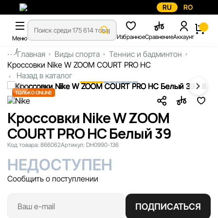
RU
RO
Избранное
Сравнение
Аккаунт
Меню
...
Главная
Виды спорта
Теннис и бадминтон
Кроссовки Nike W ZOOM COURT PRO HC
Назад в каталог
ТОЛЬКО ONLINE
Кроссовки Nike W ZOOM
COURT PRO HC Белый 39
Код товара:
866062
Артикул:
DH0990-136
НЕДОСТУПЕН
Сообщить о поступлении
ПОДПИСАТЬСЯ