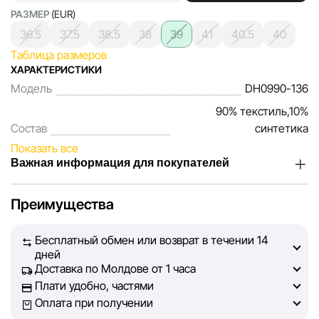
РАЗМЕР
(EUR)
36.5
37.5
38.5
38
39
41
40.5
40
Таблица размеров
ХАРАКТЕРИСТИКИ
Модель
DH0990-136
90% текстиль,10%
Состав
синтетика
Показать все
Важная информация для покупателей
Мы, команда сети магазинов Sportlandia, ценим доверие
Преимущества
наших покупателей. Каждый день мы работаем над тем,
чтобы информация о товарах и услугах, представленная
Бесплатный обмен или возврат в течении 14
на сайте, была максимально полной, объективной и
дней
актуальной. Наша цель — обеспечить вас достоверной
Доставка по Молдове от 1 часа
информацией, чтобы вы смогли принять лучшее
Плати удобно, частями
решение о покупке.
Оплата при получении