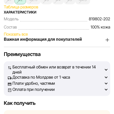
Таблица размеров
ХАРАКТЕРИСТИКИ
Модель
819802-202
Состав
100% кожа
Показать все
Важная информация для покупателей
Мы, команда сети магазинов Sportlandia, ценим доверие
Преимущества
наших покупателей. Каждый день мы работаем над тем,
чтобы информация о товарах и услугах, представленная
Бесплатный обмен или возврат в течении 14
на сайте, была максимально полной, объективной и
дней
актуальной. Наша цель — обеспечить вас достоверной
Доставка по Молдове от 1 часа
информацией, чтобы вы смогли принять лучшее
Плати удобно, частями
решение о покупке.
Оплата при получении
Однако, несмотря на постоянный контроль, Sportlandia
Как получить
не может гарантировать абсолютную точность всех
данных, размещённых на сайте, ввиду возможных