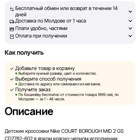
чтобы информация о товарах и услугах, представленная
Бесплатный обмен или возврат в течении 14
на сайте, была максимально полной, объективной и
дней
актуальной. Наша цель — обеспечить вас достоверной
Доставка по Молдове от 1 часа
информацией, чтобы вы смогли принять лучшее
Плати удобно, частями
решение о покупке.
Оплата при получении
Однако, несмотря на постоянный контроль, Sportlandia
Как получить
не может гарантировать абсолютную точность всех
данных, размещённых на сайте, ввиду возможных
Добавьте товар в корзину
технических ошибок или сбоев. Мы также не отвечаем
Выберите нужный размер, цвет и количество.
за содержание и актуальность информации на
Выберите способ получения
сторонних ресурсах, ссылки на которые могут быть
Доставка по адресу или самовывоз из магазина.
Получите заказ
размещены на нашем сайте.
По Кишинёву бесплатно от стоимости товара 1999 лей, по
Молдове — за 1 – 48 часов.
Sportlandia оставляет за собой право в одностороннем
Описание
порядке и без предварительного уведомления вносить
изменения в описания, характеристики и
потребительские свойства товаров. Изображения,
Детские кроссовки Nike COURT BOROUGH MID 2 GS
представленные на сайте, являются смоделированными
CD7782-602 в ярком красно-черном исполнении