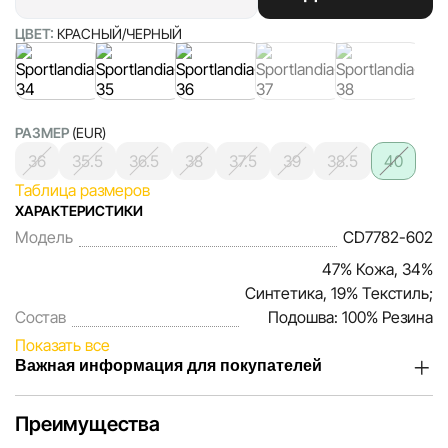
ЦВЕТ:
КРАСНЫЙ/ЧЕРНЫЙ
РАЗМЕР
(EUR)
36
35.5
36.5
38
37.5
39
38.5
40
Таблица размеров
ХАРАКТЕРИСТИКИ
Модель
CD7782-602
47% Кожа, 34%
Синтетика, 19% Текстиль;
Состав
Подошва: 100% Резина
Показать все
Важная информация для покупателей
Мы, команда сети магазинов Sportlandia, ценим доверие
Преимущества
наших покупателей. Каждый день мы работаем над тем,