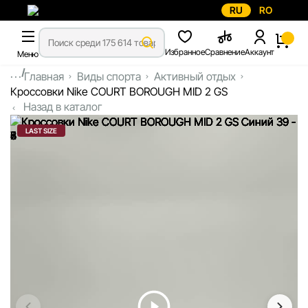
RU
RO
Избранное
Сравнение
Аккаунт
Меню
...
Главная
Виды спорта
Активный отдых
Кроссовки Nike COURT BOROUGH MID 2 GS
Назад в каталог
LAST SIZE