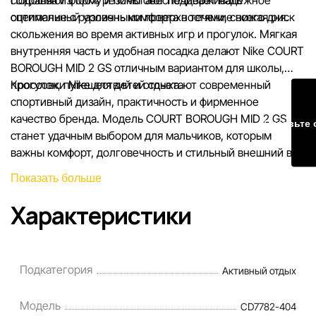
оптимальный уровень комфорта в течение всего дня.
сцепление с различными поверхностями, снижая риск
скольжения во время активных игр и прогулок. Мягкая
внутренняя часть и удобная посадка делают Nike COURT
BOROUGH MID 2 GS отличным вариантом для школы,
прогулок, путешествий и отдыха.
Кроссовки Nike для детей сочетают современный
спортивный дизайн, практичность и фирменное
качество бренда. Модель COURT BOROUGH MID 2 GS
Оставьте 
станет удачным выбором для мальчиков, которым
важны комфорт, долговечность и стильный внешний вид
каждый день.
Показать больше
Характеристики
Подкатегория
Активный отдых
Модель
CD7782-404