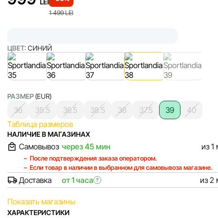
LEI
1 499
LEI
ЦВЕТ:
СИНИЙ
РАЗМЕР
(EUR)
36
35.5
36.5
38.5
38
37.5
39
40
Таблица размеров
НАЛИЧИЕ В МАГАЗИНАХ
Самовывоз
через 45 мин
из 1
После подтверждения заказа оператором.
Если товар в наличии в выбранном для самовывоза магазине.
Доставка
от 1 часа
из 2
?
Показать магазины
ХАРАКТЕРИСТИКИ