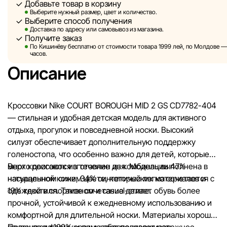
Добавьте товар в корзину
Sportlandia оставляет за собой право в одностороннем по
Выберите нужный размер, цвет и количество.
Выберите способ получения
без предварительного уведомления вносить изменения в 
Доставка по адресу или самовывоз из магазина.
характеристики и потребительские свойства товаров.
Получите заказ
По Кишинёву бесплатно от стоимости товара 1999 лей, по Молдове — з
Изображения, представленные на сайте, являются
часов.
смоделированными и служат исключительно для иллюстр
Описание
Общая информация о товарах предоставляется в ознаком
целях.
Кроссовки Nike COURT BOROUGH MID 2 GS CD7782-404
Цены на товары, а также условия предоставления скидок,
— стильная и удобная детская модель для активного
подарков, рассрочки и кредитования могут быть изменен
отдыха, прогулок и повседневной носки. Высокий
компанией Sportlandia в одностороннем порядке и без
силуэт обеспечивает дополнительную поддержку
предварительного уведомления.
голеностопа, что особенно важно для детей, которые
много двигаются в течение дня. Модель выполнена в
Верх кроссовок изготовлен из комбинации 47%
Наша команда регулярно проверяет и обновляет информа
насыщенном синем цвете, который легко сочетается с
натуральной кожи, 34% синтетических материалов и
сайте, чтобы своевременно выявлять и исправлять возмо
одеждой в спортивном и casual-стиле.
19% текстиля. Такое сочетание делает обувь более
ошибки в кратчайшие разумные сроки.
прочной, устойчивой к ежедневному использованию и
комфортной для длительной носки. Материалы хорошо
сохраняют форму и помогают поддерживать
Подошва из 100% резины обеспечивает надежное