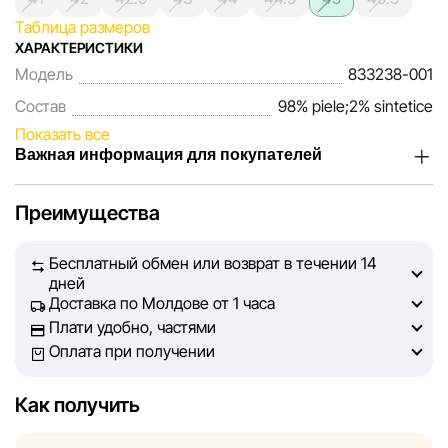
Таблица размеров
ХАРАКТЕРИСТИКИ
Модель
833238-001
Состав
98% piele;2% sintetice
Показать все
Важная информация для покупателей
Мы, команда сети магазинов Sportlandia, ценим доверие
Преимущества
наших покупателей. Каждый день мы работаем над тем,
чтобы информация о товарах и услугах, представленная
Бесплатный обмен или возврат в течении 14
на сайте, была максимально полной, объективной и
дней
актуальной. Наша цель — обеспечить вас достоверной
Доставка по Молдове от 1 часа
информацией, чтобы вы смогли принять лучшее
Плати удобно, частями
решение о покупке.
Оплата при получении
Однако, несмотря на постоянный контроль, Sportlandia
Как получить
не может гарантировать абсолютную точность всех
данных, размещённых на сайте, ввиду возможных