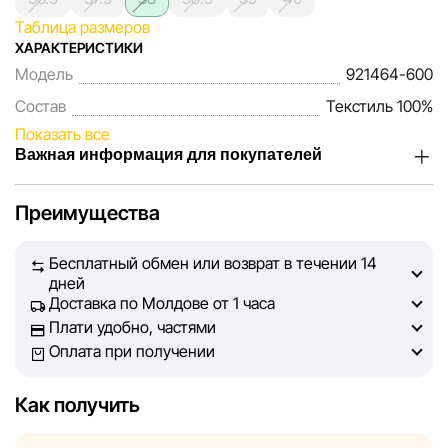
Таблица размеров
ХАРАКТЕРИСТИКИ
Модель
921464-600
Состав
Текстиль 100%
Показать все
Важная информация для покупателей
Мы, команда сети магазинов Sportlandia, ценим доверие
Преимущества
наших покупателей. Каждый день мы работаем над тем,
чтобы информация о товарах и услугах, представленная
Бесплатный обмен или возврат в течении 14
на сайте, была максимально полной, объективной и
дней
актуальной. Наша цель — обеспечить вас достоверной
Доставка по Молдове от 1 часа
информацией, чтобы вы смогли принять лучшее
Плати удобно, частями
решение о покупке.
Оплата при получении
Однако, несмотря на постоянный контроль, Sportlandia
Как получить
не может гарантировать абсолютную точность всех
данных, размещённых на сайте, ввиду возможных