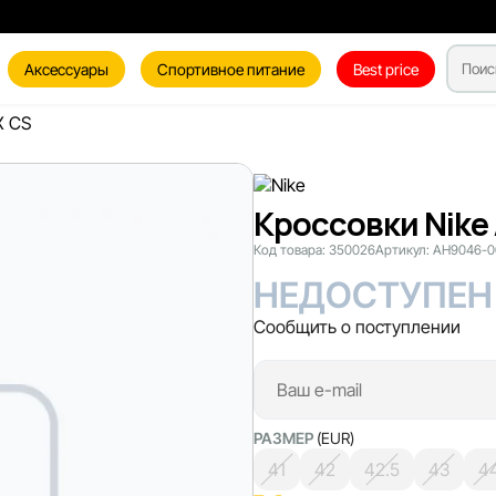
Аксессуары
Спортивное питание
Best price
X CS
Кроссовки Nike
Код товара:
350026
Артикул:
AH9046-0
НЕДОСТУПЕН
Сообщить о поступлении
РАЗМЕР
(EUR)
41
42
42.5
43
4