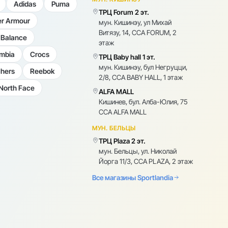
Adidas
Puma
ТРЦ Forum 2 эт.
r Armour
мун. Кишинэу, ул Михай
Витязу, 14, CCA FORUM, 2
Balance
этаж
mbia
Crocs
ТРЦ Baby hall 1 эт.
мун. Кишинэу, бул Негруцци,
hers
Reebok
2/8, CCA BABY HALL, 1 этаж
North Face
ALFA MALL
Кишинев, бул. Алба-Юлия, 75
CCA ALFA MALL
МУН. БЕЛЬЦЫ
ТРЦ Plaza 2 эт.
мун. Бельцы, ул. Николай
Йорга 11/3, CCA PLAZA, 2 этаж
Все магазины Sportlandia