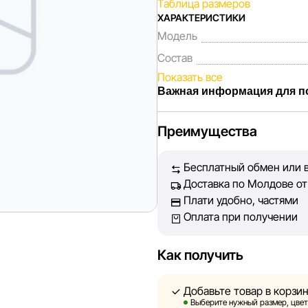
Таблица размеров
ХАРАКТЕРИСТИКИ
Модель
Состав
Показать все
Важная информация для п
Мы, команда сети магазинов 
Преимущества
Каждый день мы работаем над
представленная на сайте, бы
Бесплатный обмен или в
Наша цель — обеспечить вас
Доставка по Молдове от 
принять лучшее решение о п
Плати удобно, частями
Оплата при получении
Однако, несмотря на постоян
абсолютную точность всех д
технических ошибок или сбое
Как получить
актуальность информации на 
быть размещены на нашем са
Добавьте товар в корзи
Выберите нужный размер, цвет