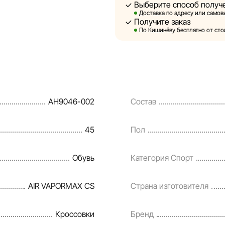
Выберите способ получ
Sportlandia оставляет за соб
Доставка по адресу или самовы
предварительного уведомлен
Получите заказ
и потребительские свойства 
По Кишинёву бесплатно от стои
являются смоделированными 
информация о товарах предос
Цены на товары, а также усл
кредитования могут быть изм
AH9046-002
Состав
порядке и без предваритель
Наша команда регулярно про
45
Пол
своевременно выявлять и ис
разумные сроки.
Обувь
Категория Спорт
AIR VAPORMAX CS
Страна изготовителя
Кроссовки
Бренд