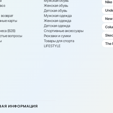
а
Мужская обувь
Nike
воз
Женская обувь
Unde
Детская обувь
 возврат
Мужская одежда
New 
ные карты
Женская одежда
Детская одежда
Colu
неса (B2B)
Спортивные аксессуары
Skec
астые вопросы
Рюкзаки и сумки
ы
Товары для спорта
The 
LIFESTYLE
ВАЯ ИНФОРМАЦИЯ