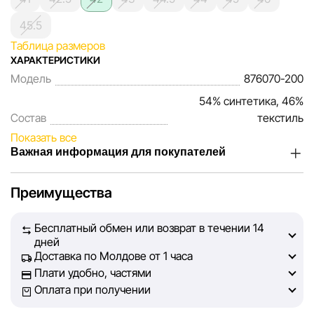
45.5
Таблица размеров
ХАРАКТЕРИСТИКИ
Модель
876070-200
54% синтетика, 46%
Состав
текстиль
Показать все
Важная информация для покупателей
Мы, команда сети магазинов Sportlandia, ценим доверие
Преимущества
наших покупателей. Каждый день мы работаем над тем,
чтобы информация о товарах и услугах, представленная
Бесплатный обмен или возврат в течении 14
на сайте, была максимально полной, объективной и
дней
актуальной. Наша цель — обеспечить вас достоверной
Доставка по Молдове от 1 часа
информацией, чтобы вы смогли принять лучшее
Плати удобно, частями
решение о покупке.
Оплата при получении