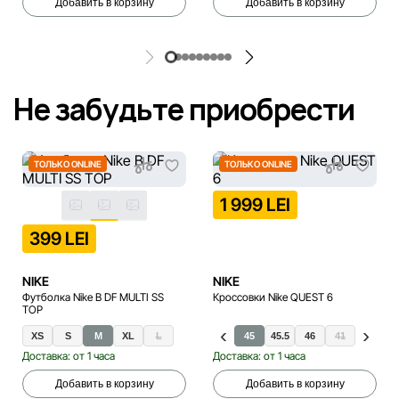
Добавить в корзину
Добавить в корзину
Не забудьте приобрести
ТОЛЬКО ONLINE
ТОЛЬКО ONLINE
1 999 LEI
399 LEI
NIKE
NIKE
Футболка Nike B DF MULTI SS
Кроссовки Nike QUEST 6
TOP
XS
40
40.5
S
42
M
42.5
XL
43
L
44
44.5
45
45.5
46
37.5
41
38
47
38.5
4
Доставка: от 1 часа
Доставка: от 1 часа
Добавить в корзину
Добавить в корзину