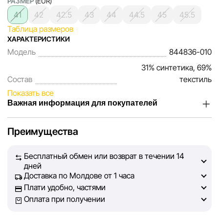
РАЗМЕР
(EUR)
41
42
42.5
43
44
44.5
45
45.5
Таблица размеров
ХАРАКТЕРИСТИКИ
Модель
844836-010
31% синтетика, 69%
Состав
текстиль
Показать все
Важная информация для покупателей
Мы, команда сети магазинов Sportlandia, ценим доверие
Преимущества
наших покупателей. Каждый день мы работаем над тем,
чтобы информация о товарах и услугах, представленная
Бесплатный обмен или возврат в течении 14
на сайте, была максимально полной, объективной и
дней
актуальной. Наша цель — обеспечить вас достоверной
Доставка по Молдове от 1 часа
информацией, чтобы вы смогли принять лучшее
Плати удобно, частями
решение о покупке.
Оплата при получении
Однако, несмотря на постоянный контроль, Sportlandia