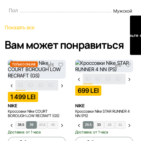
изменены компанией Sportlandia в одностороннем
порядке и без предварительного уведомления.
Пол
Мужской
Наша команда регулярно проверяет и обновляет
Показать все
информацию на сайте, чтобы своевременно выявлять и
Оставьте 
исправлять возможные ошибки в кратчайшие разумные
Вам может понравиться
сроки.
ТОЛЬКО ONLINE
699 LEI
1 499 LEI
NIKE
NIKE
Кроссовки Nike COURT
Кроссовки Nike STAR RUNNER 4
BOROUGH LOW RECRAFT (GS)
NN (PS)
.5
38
38.5
39
37.5
40
29.5
33
28
31
32
3
Доставка: от 1 часа
Доставка: от 1 часа