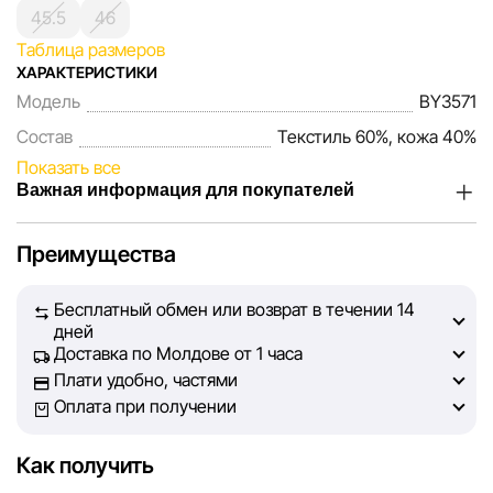
45.5
46
Таблица размеров
ХАРАКТЕРИСТИКИ
Модель
BY3571
Состав
Текстиль 60%, кожа 40%
Показать все
Важная информация для покупателей
Мы, команда сети магазинов Sportlandia, ценим доверие
Преимущества
наших покупателей. Каждый день мы работаем над тем,
чтобы информация о товарах и услугах, представленная
Бесплатный обмен или возврат в течении 14
на сайте, была максимально полной, объективной и
дней
актуальной. Наша цель — обеспечить вас достоверной
Доставка по Молдове от 1 часа
информацией, чтобы вы смогли принять лучшее
Плати удобно, частями
решение о покупке.
Оплата при получении
Однако, несмотря на постоянный контроль, Sportlandia
Как получить
не может гарантировать абсолютную точность всех