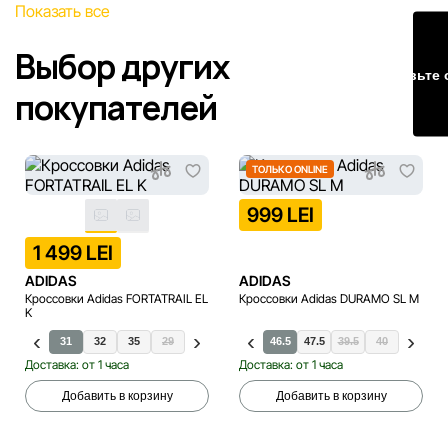
Наша команда регулярно проверяет и обновляет
Показать все
информацию на сайте, чтобы своевременно выявлять и
исправлять возможные ошибки в кратчайшие разумные
Выбор других
сроки.
Оставьте 
покупателей
ТОЛЬКО ONLINE
999 LEI
1 499 LEI
ADIDAS
ADIDAS
Кроссовки Adidas FORTATRAIL EL
Кроссовки Adidas DURAMO SL M
K
28
31
32
35
29
30
33
31.5
34
46.5
47.5
39.5
40
40.5
4
Доставка: от 1 часа
Доставка: от 1 часа
Добавить в корзину
Добавить в корзину