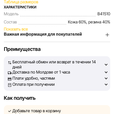
Таблица размеров
ХАРАКТЕРИСТИКИ
Модель
B41510
Состав
Кожа 60%, резина 40%
Показать все
Важная информация для покупателей
Мы, команда сети магазинов Sportlandia, ценим доверие
Преимущества
наших покупателей. Каждый день мы работаем над тем,
чтобы информация о товарах и услугах, представленная
Бесплатный обмен или возврат в течении 14
на сайте, была максимально полной, объективной и
дней
актуальной. Наша цель — обеспечить вас достоверной
Доставка по Молдове от 1 часа
информацией, чтобы вы смогли принять лучшее
Плати удобно, частями
решение о покупке.
Оплата при получении
Однако, несмотря на постоянный контроль, Sportlandia
Как получить
не может гарантировать абсолютную точность всех
данных, размещённых на сайте, ввиду возможных
Добавьте товар в корзину
технических ошибок или сбоев. Мы также не отвечаем