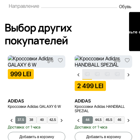
Направление
Обувь
Наша команда регулярно проверяет и обновляет
информацию на сайте, чтобы своевременно выявлять и
Выбор других
исправлять возможные ошибки в кратчайшие разумные
Оставьте 
сроки.
покупателей
999 LEI
2 499 LEI
ADIDAS
ADIDAS
Кроссовки Adidas GALAXY 6 W
Кроссовки Adidas HANDBALL
SPEZIAL
39.5
37.5
40
38
40.5
40
41.5
42.5
42
36
42.5
36.5
43.5
38.5
44
39.5
44.5
28
40.5
45.5
29
41.5
46
30
42
46.5
31
4
Доставка: от 1 часа
Доставка: от 1 часа
Добавить в корзину
Добавить в корзину