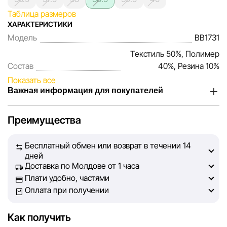
Таблица размеров
ХАРАКТЕРИСТИКИ
Модель
BB1731
Текстиль 50%, Полимер
Состав
40%, Резина 10%
Показать все
Важная информация для покупателей
Мы, команда сети магазинов Sportlandia, ценим доверие
Преимущества
наших покупателей. Каждый день мы работаем над тем,
чтобы информация о товарах и услугах, представленная
Бесплатный обмен или возврат в течении 14
на сайте, была максимально полной, объективной и
дней
актуальной. Наша цель — обеспечить вас достоверной
Доставка по Молдове от 1 часа
информацией, чтобы вы смогли принять лучшее
Плати удобно, частями
решение о покупке.
Оплата при получении
Однако, несмотря на постоянный контроль, Sportlandia
Как получить
не может гарантировать абсолютную точность всех