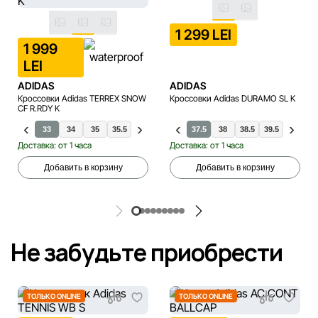
1 299 LEI
1 999
LEI
ADIDAS
ADIDAS
Кроссовки Adidas TERREX SNOW
Кроссовки Adidas DURAMO SL K
CF R.RDY K
1
32
33
34
35
35.5
36
36.5
37.5
38
38.5
39.5
40
Доставка: от 1 часа
Доставка: от 1 часа
Добавить в корзину
Добавить в корзину
Не забудьте приобрести
ТОЛЬКО ONLINE
ТОЛЬКО ONLINE