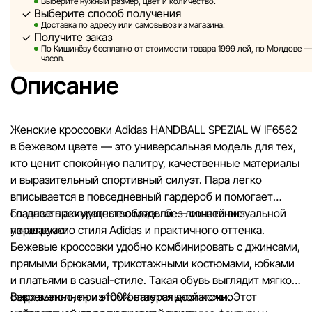
Sportlandia оставляет за собой право в одностороннем по
Выберите нужный размер, цвет и количество.
Выберите способ получения
без предварительного уведомления вносить изменения в 
Доставка по адресу или самовывоз из магазина.
характеристики и потребительские свойства товаров.
Получите заказ
По Кишинёву бесплатно от стоимости товара 1999 лей, по Молдове — з
Изображения, представленные на сайте, являются
часов.
смоделированными и служат исключительно для иллюстр
Описание
Общая информация о товарах предоставляется в ознаком
целях.
Женские кроссовки Adidas HANDBALL SPEZIAL W IF6562
Цены на товары, а также условия предоставления скидок,
в бежевом цвете — это универсальная модель для тех,
подарков, рассрочки и кредитования могут быть изменен
кто ценит спокойную палитру, качественные материалы
компанией Sportlandia в одностороннем порядке и без
и выразительный спортивный силуэт. Пара легко
предварительного уведомления.
вписывается в повседневный гардероб и помогает
создавать аккуратные образы без лишней визуальной
Главное преимущество модели — сочетание
Наша команда регулярно проверяет и обновляет информа
перегрузки.
узнаваемого стиля Adidas и практичного оттенка.
сайте, чтобы своевременно выявлять и исправлять возмо
Бежевые кроссовки удобно комбинировать с джинсами,
ошибки в кратчайшие разумные сроки.
прямыми брюками, трикотажными костюмами, юбками
и платьями в casual-стиле. Такая обувь выглядит мягко и
современно, при этом остается достаточно
Верх выполнен из 100% натуральной кожи. Этот