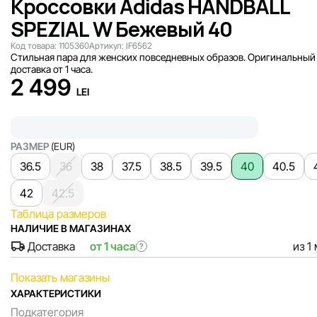
Кроссовки Adidas HANDBALL
SPEZIAL W Бежевый 40
Код товара:
1105360
Артикул:
IF6562
Стильная пара для женских повседневных образов. Оригинальный 
доставка от 1 часа.
2 499
LEI
РАЗМЕР
(EUR)
36.5
36
38
37.5
38.5
39.5
40
40.5
42
42.5
Таблица размеров
НАЛИЧИЕ В МАГАЗИНАХ
Доставка
от 1 часа
из 1
?
Показать магазины
ХАРАКТЕРИСТИКИ
Подкатегория