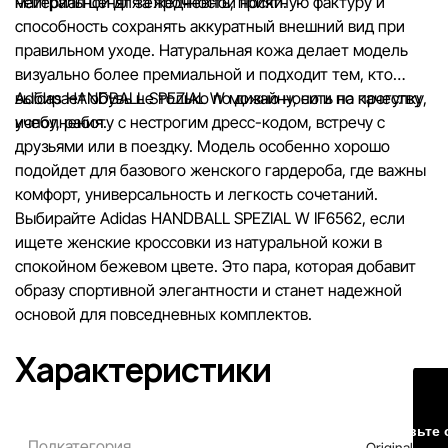
нейтральной для ежедневной носки.
материал ценят за прочность, приятную фактуру и
способность сохранять аккуратный внешний вид при
правильном уходе. Натуральная кожа делает модель
визуально более премиальной и подходит тем, кто
выбирает обувь не только по дизайну, но и по качеству
Adidas HANDBALL SPEZIAL W можно носить на прогулку,
исполнения.
учебу, работу с нестрогим дресс-кодом, встречу с
друзьями или в поездку. Модель особенно хорошо
подойдет для базового женского гардероба, где важны
комфорт, универсальность и легкость сочетаний.
Выбирайте Adidas HANDBALL SPEZIAL W IF6562, если
ищете женские кроссовки из натуральной кожи в
спокойном бежевом цвете. Это пара, которая добавит
образу спортивной элегантности и станет надежной
основой для повседневных комплектов.
Характеристики
Оставьте 
Подкатегория
Originals