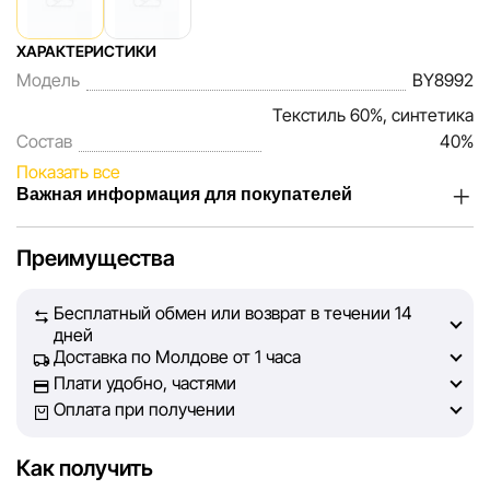
ХАРАКТЕРИСТИКИ
Модель
BY8992
Текстиль 60%, синтетика
Состав
40%
Показать все
Важная информация для покупателей
Мы, команда сети магазинов Sportlandia, ценим доверие
Преимущества
наших покупателей. Каждый день мы работаем над тем,
чтобы информация о товарах и услугах, представленная
Бесплатный обмен или возврат в течении 14
на сайте, была максимально полной, объективной и
дней
актуальной. Наша цель — обеспечить вас достоверной
Доставка по Молдове от 1 часа
информацией, чтобы вы смогли принять лучшее
Плати удобно, частями
решение о покупке.
Оплата при получении
Однако, несмотря на постоянный контроль, Sportlandia
Как получить
не может гарантировать абсолютную точность всех