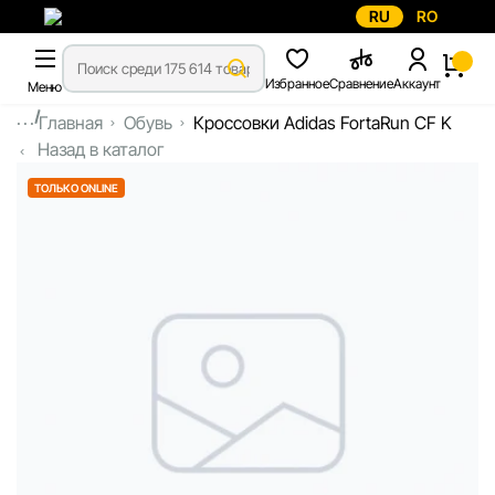
RU
RO
Избранное
Сравнение
Аккаунт
Меню
...
Главная
Обувь
Кроссовки Adidas FortaRun CF K
Назад в каталог
ТОЛЬКО ONLINE