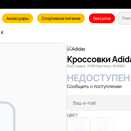
Аксессуары
Спортивное питание
Best price
 K
Кроссовки Adida
Код товара:
317403
Артикул:
BY8992
НЕДОСТУПЕН
Сообщить о поступлении
ЦВЕТ: