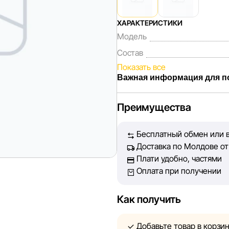
ХАРАКТЕРИСТИКИ
Модель
Состав
Показать все
Важная информация для п
Мы, команда сети магазинов 
Преимущества
Каждый день мы работаем над
представленная на сайте, бы
Бесплатный обмен или в
Наша цель — обеспечить вас
Доставка по Молдове от 
принять лучшее решение о п
Плати удобно, частями
Оплата при получении
Однако, несмотря на постоян
абсолютную точность всех д
технических ошибок или сбое
Как получить
актуальность информации на 
быть размещены на нашем са
Добавьте товар в корзи