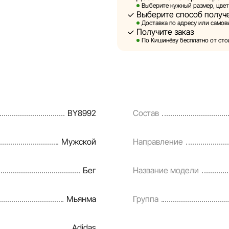
Выберите нужный размер, цвет
Выберите способ получ
Sportlandia оставляет за соб
Доставка по адресу или самовы
предварительного уведомлен
Получите заказ
и потребительские свойства 
По Кишинёву бесплатно от стои
являются смоделированными 
информация о товарах предос
Цены на товары, а также усл
кредитования могут быть изм
BY8992
Состав
порядке и без предваритель
Наша команда регулярно про
Мужской
Направление
своевременно выявлять и ис
разумные сроки.
Бег
Название модели
Мьянма
Группа
Adidas