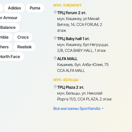
МУН. КИШИНЭУ
Adidas
Puma
ТРЦ Forum 2 эт.
r Armour
мун. Кишинэу, ул Михай
Витязу, 14, CCA FORUM, 2
Balance
этаж
mbia
Crocs
ТРЦ Baby hall 1 эт.
мун. Кишинэу, бул Негруцци,
hers
Reebok
2/8, CCA BABY HALL, 1 этаж
North Face
ALFA MALL
Кишинев, бул. Алба-Юлия, 75
CCA ALFA MALL
МУН. БЕЛЬЦЫ
ТРЦ Plaza 2 эт.
мун. Бельцы, ул. Николай
Йорга 11/3, CCA PLAZA, 2 этаж
Все магазины Sportlandia