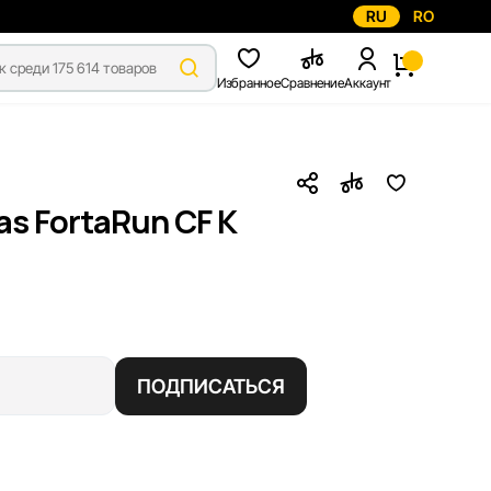
RU
RO
Избранное
Сравнение
Аккаунт
s FortaRun CF K
ПОДПИСАТЬСЯ