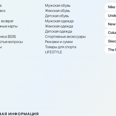
а
Мужская обувь
Nike
воз
Женская обувь
Unde
Детская обувь
 возврат
Мужская одежда
New 
ные карты
Женская одежда
Детская одежда
Colu
неса (B2B)
Спортивные аксессуары
Skec
астые вопросы
Рюкзаки и сумки
ы
Товары для спорта
The 
LIFESTYLE
ВАЯ ИНФОРМАЦИЯ