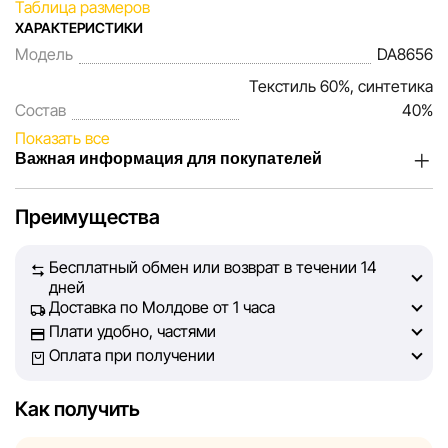
Таблица размеров
ХАРАКТЕРИСТИКИ
Модель
DA8656
Текстиль 60%, синтетика
Состав
40%
Показать все
Важная информация для покупателей
Мы, команда сети магазинов Sportlandia, ценим доверие
Преимущества
наших покупателей. Каждый день мы работаем над тем,
чтобы информация о товарах и услугах, представленная
Бесплатный обмен или возврат в течении 14
на сайте, была максимально полной, объективной и
дней
актуальной. Наша цель — обеспечить вас достоверной
Доставка по Молдове от 1 часа
информацией, чтобы вы смогли принять лучшее
Плати удобно, частями
решение о покупке.
Оплата при получении
Однако, несмотря на постоянный контроль, Sportlandia
Как получить
не может гарантировать абсолютную точность всех
данных, размещённых на сайте, ввиду возможных