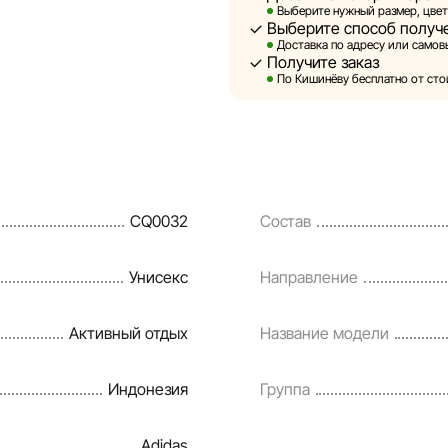
Выберите нужный размер, цвет
Выберите способ получ
Sportlandia оставляет за соб
Доставка по адресу или самовы
предварительного уведомлен
Получите заказ
и потребительские свойства 
По Кишинёву бесплатно от стои
являются смоделированными 
информация о товарах предос
Цены на товары, а также усл
кредитования могут быть изм
CQ0032
Состав
порядке и без предваритель
Наша команда регулярно про
Унисекс
Направление
своевременно выявлять и ис
разумные сроки.
Активный отдых
Название модели
Индонезия
Группа
Adidas