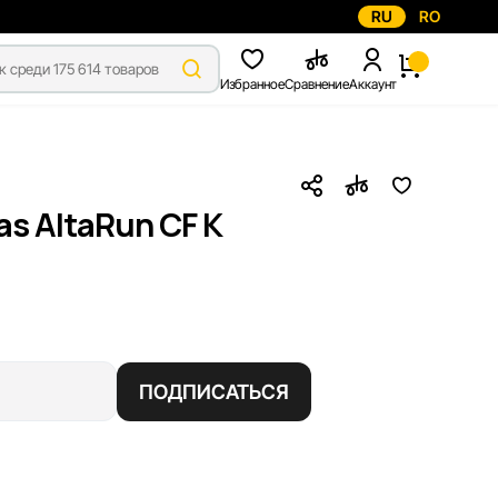
RU
RO
Избранное
Сравнение
Аккаунт
s AltaRun CF K
ПОДПИСАТЬСЯ