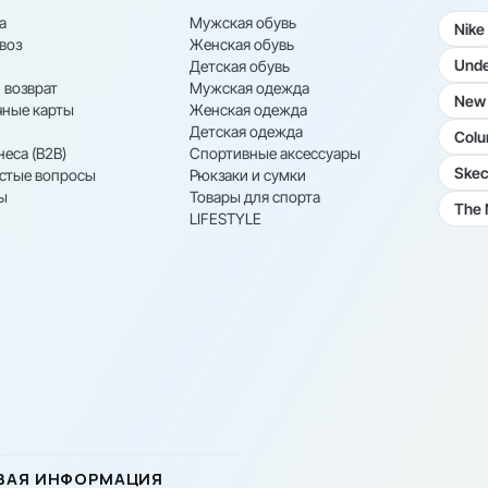
а
Мужская обувь
Nike
воз
Женская обувь
Unde
Детская обувь
 возврат
Мужская одежда
New 
ные карты
Женская одежда
Детская одежда
Colu
неса (B2B)
Спортивные аксессуары
Skec
астые вопросы
Рюкзаки и сумки
ы
Товары для спорта
The 
LIFESTYLE
ВАЯ ИНФОРМАЦИЯ