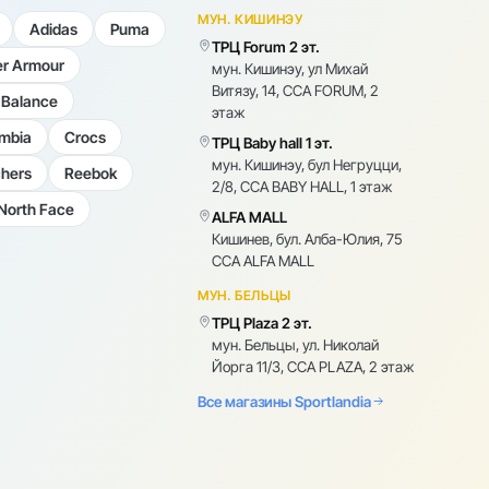
МУН. КИШИНЭУ
Adidas
Puma
ТРЦ Forum 2 эт.
r Armour
мун. Кишинэу, ул Михай
Витязу, 14, CCA FORUM, 2
Balance
этаж
mbia
Crocs
ТРЦ Baby hall 1 эт.
мун. Кишинэу, бул Негруцци,
hers
Reebok
2/8, CCA BABY HALL, 1 этаж
North Face
ALFA MALL
Кишинев, бул. Алба-Юлия, 75
CCA ALFA MALL
МУН. БЕЛЬЦЫ
ТРЦ Plaza 2 эт.
мун. Бельцы, ул. Николай
Йорга 11/3, CCA PLAZA, 2 этаж
Все магазины Sportlandia