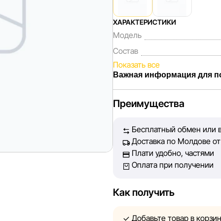
ХАРАКТЕРИСТИКИ
Модель
Состав
Показать все
Важная информация для п
Мы, команда сети магазинов 
Преимущества
Каждый день мы работаем над
представленная на сайте, бы
Бесплатный обмен или в
Наша цель — обеспечить вас
Доставка по Молдове от 
принять лучшее решение о п
Плати удобно, частями
Оплата при получении
Однако, несмотря на постоян
абсолютную точность всех д
технических ошибок или сбое
Как получить
актуальность информации на 
быть размещены на нашем са
Добавьте товар в корзи