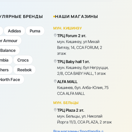
УЛЯРНЫЕ БРЕНДЫ
НАШИ МАГАЗИНЫ
МУН. КИШИНЭУ
Adidas
Puma
ТРЦ Forum 2 эт.
r Armour
мун. Кишинэу, ул Михай
Витязу, 14, CCA FORUM, 2
Balance
этаж
mbia
Crocs
ТРЦ Baby hall 1 эт.
мун. Кишинэу, бул Негруцци,
hers
Reebok
2/8, CCA BABY HALL, 1 этаж
North Face
ALFA MALL
Кишинев, бул. Алба-Юлия, 75
CCA ALFA MALL
МУН. БЕЛЬЦЫ
ТРЦ Plaza 2 эт.
мун. Бельцы, ул. Николай
Йорга 11/3, CCA PLAZA, 2 этаж
Все магазины Sportlandia