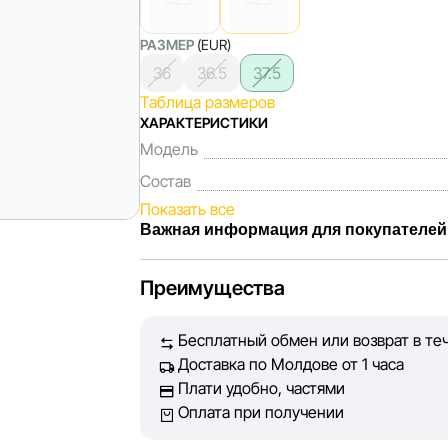
РАЗМЕР
(EUR)
36
36.5
37.5
Таблица размеров
ХАРАКТЕРИСТИКИ
Модель
Состав
Показать все
Важная информация для покупателей
Мы, команда сети магазинов Sportlandia,
Преимущества
Каждый день мы работаем над тем, чтобы
представленная на сайте, была максимал
Бесплатный обмен или возврат в те
Наша цель — обеспечить вас достоверно
Доставка по Молдове от 1 часа
принять лучшее решение о покупке.
Плати удобно, частями
Оплата при получении
Однако, несмотря на постоянный контроль
абсолютную точность всех данных, разм