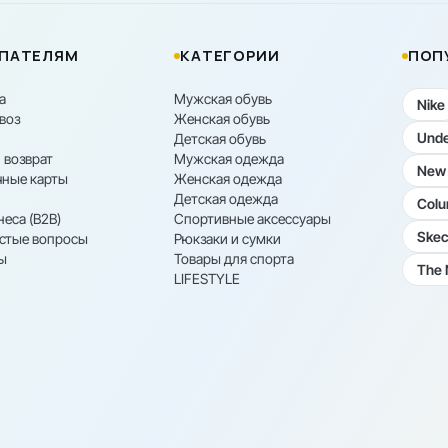
ПАТЕЛЯМ
КАТЕГОРИИ
ПОП
а
Мужская обувь
Nike
воз
Женская обувь
Unde
Детская обувь
 возврат
Мужская одежда
New 
ные карты
Женская одежда
Детская одежда
Colu
неса (B2B)
Спортивные аксессуары
Skec
астые вопросы
Рюкзаки и сумки
ы
Товары для спорта
The 
LIFESTYLE