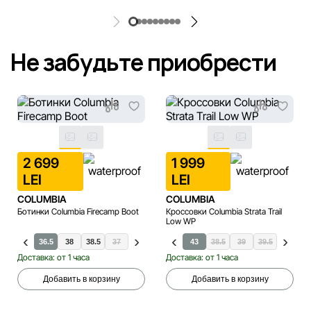
Не забудьте приобрести
2 699
1 999
LEI
LEI
COLUMBIA
COLUMBIA
Ботинки Columbia Firecamp Boot
Кроссовки Columbia Strata Trail
Low WP
36
36.5
36.5
37
38
37.5
38.5
38
37
40.5
37.5
41.5
39
42
39.5
43
40
38.5
40.5
39
41
39.5
41.5
40
42
Доставка: от 1 часа
Доставка: от 1 часа
Добавить в корзину
Добавить в корзину