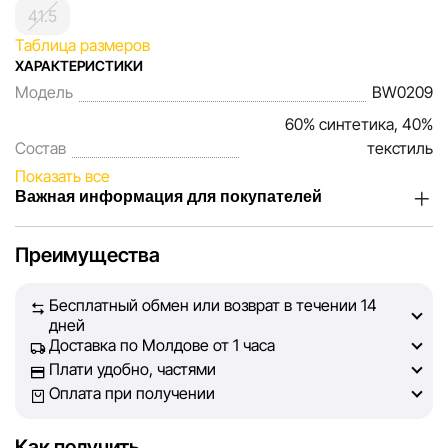
41.5
Таблица размеров
ХАРАКТЕРИСТИКИ
Модель
BW0209
60% синтетика, 40%
Состав
текстиль
Показать все
Важная информация для покупателей
Мы, команда сети магазинов Sportlandia, ценим доверие
Преимущества
наших покупателей. Каждый день мы работаем над тем,
чтобы информация о товарах и услугах, представленная
Бесплатный обмен или возврат в течении 14
на сайте, была максимально полной, объективной и
дней
актуальной. Наша цель — обеспечить вас достоверной
Доставка по Молдове от 1 часа
информацией, чтобы вы смогли принять лучшее
Плати удобно, частями
решение о покупке.
Оплата при получении
Однако, несмотря на постоянный контроль, Sportlandia
Как получить