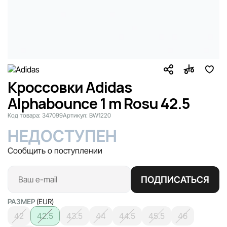
Кроссовки Adidas
Alphabounce 1 m Rosu 42.5
Код товара:
347099
Артикул:
BW1220
НЕДОСТУПЕН
Сообщить о поступлении
ПОДПИСАТЬСЯ
РАЗМЕР
(EUR)
42
42.5
43.5
44
44.5
45.5
46