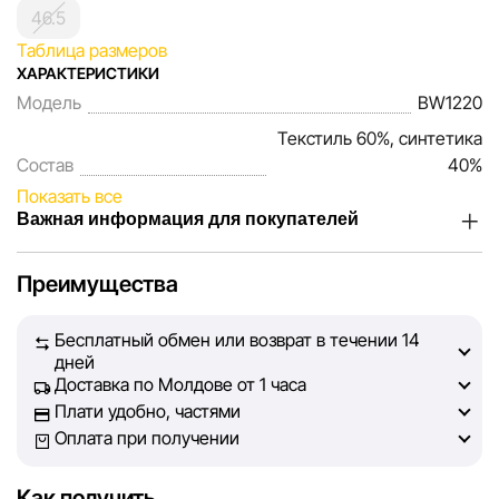
46.5
Таблица размеров
ХАРАКТЕРИСТИКИ
Модель
BW1220
Текстиль 60%, синтетика
Состав
40%
Показать все
Важная информация для покупателей
Мы, команда сети магазинов Sportlandia, ценим доверие
Преимущества
наших покупателей. Каждый день мы работаем над тем,
чтобы информация о товарах и услугах, представленная
Бесплатный обмен или возврат в течении 14
на сайте, была максимально полной, объективной и
дней
актуальной. Наша цель — обеспечить вас достоверной
Доставка по Молдове от 1 часа
информацией, чтобы вы смогли принять лучшее
Плати удобно, частями
решение о покупке.
Оплата при получении
Однако, несмотря на постоянный контроль, Sportlandia
Как получить