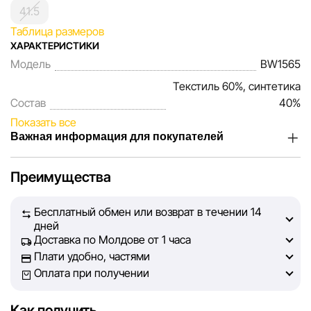
41.5
Таблица размеров
ХАРАКТЕРИСТИКИ
Модель
BW1565
Текстиль 60%, синтетика
Состав
40%
Показать все
Важная информация для покупателей
Мы, команда сети магазинов Sportlandia, ценим доверие
Преимущества
наших покупателей. Каждый день мы работаем над тем,
чтобы информация о товарах и услугах, представленная
Бесплатный обмен или возврат в течении 14
на сайте, была максимально полной, объективной и
дней
актуальной. Наша цель — обеспечить вас достоверной
Доставка по Молдове от 1 часа
информацией, чтобы вы смогли принять лучшее
Плати удобно, частями
решение о покупке.
Оплата при получении
Однако, несмотря на постоянный контроль, Sportlandia
Как получить