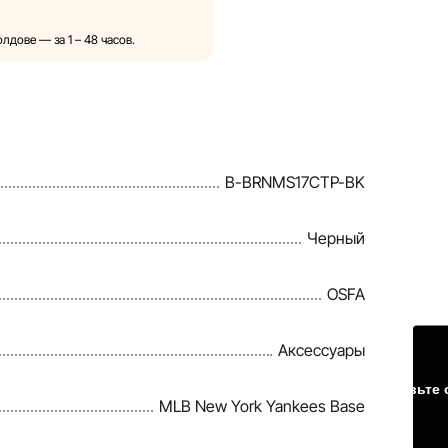
в описания, характеристики
 представленные на сайте,
лдове — за 1 – 48 часов.
но для иллюстрации. Общая
тельных целях.
идок, подарков, рассрочки и
tlandia в одностороннем
B-BRNMS17CTP-BK
формацию на сайте, чтобы
Черный
шибки в кратчайшие
OSFA
Аксессуары
Оставьте 
MLB New York Yankees Base