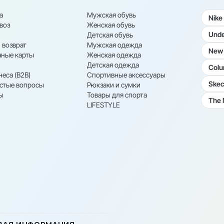
а
Мужская обувь
Nike
воз
Женская обувь
Unde
Детская обувь
 возврат
Мужская одежда
New 
ные карты
Женская одежда
Детская одежда
Colu
неса (B2B)
Спортивные аксессуары
Skec
астые вопросы
Рюкзаки и сумки
ы
Товары для спорта
The 
LIFESTYLE