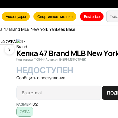
Аксессуары
Спортивное питание
Best price
а 47 Brand MLB New York Yankees Base
Кепка 47 Brand MLB New Yor
Код товара:
1108444
Артикул:
B-BRNMS17CTP-BK
НЕДОСТУПЕН
Сообщить о поступлении
ПОД
РАЗМЕР
(US)
OSFA