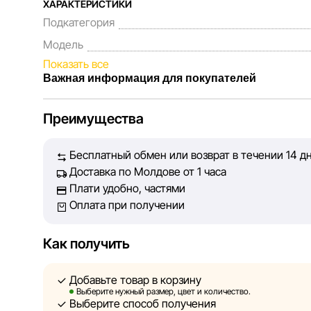
ХАРАКТЕРИСТИКИ
Подкатегория
Модель
Показать все
Важная информация для покупателей
Мы, команда сети магазинов Sportlandia, ценим до
Преимущества
Каждый день мы работаем над тем, чтобы информаци
представленная на сайте, была максимально полной
Бесплатный обмен или возврат в течении 14 д
Наша цель — обеспечить вас достоверной информац
Доставка по Молдове от 1 часа
принять лучшее решение о покупке.
Плати удобно, частями
Оплата при получении
Однако, несмотря на постоянный контроль, Sportlan
абсолютную точность всех данных, размещённых на
технических ошибок или сбоев. Мы также не отвеч
Как получить
актуальность информации на сторонних ресурсах, с
быть размещены на нашем сайте.
Добавьте товар в корзину
Выберите нужный размер, цвет и количество.
Выберите способ получения
Sportlandia оставляет за собой право в односторонн