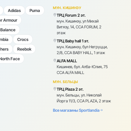
МУН. КИШИНЭУ
Adidas
Puma
ТРЦ Forum 2 эт.
r Armour
мун. Кишинэу, ул Михай
Витязу, 14, CCA FORUM, 2
Balance
этаж
mbia
Crocs
ТРЦ Baby hall 1 эт.
мун. Кишинэу, бул Негруцци,
hers
Reebok
2/8, CCA BABY HALL, 1 этаж
North Face
ALFA MALL
Кишинев, бул. Алба-Юлия, 75
CCA ALFA MALL
МУН. БЕЛЬЦЫ
ТРЦ Plaza 2 эт.
мун. Бельцы, ул. Николай
Йорга 11/3, CCA PLAZA, 2 этаж
Все магазины Sportlandia