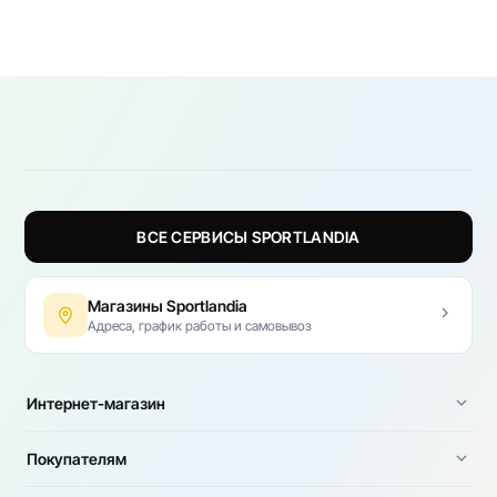
большой выбор детской спортивной одежды бренда
DEMIX:
Носки;
Бейсболки;
Спортивные костюмы;
Солнцезащитные очки;
Толстовки;
Перчатки и др.
Брюки;
Футболки;
ВСЕ СЕРВИСЫ SPORTLANDIA
Шорты;
Кепки и другие товары.
Магазины Sportlandia
Адреса, график работы и самовывоз
Интернет-магазин
Покупателям