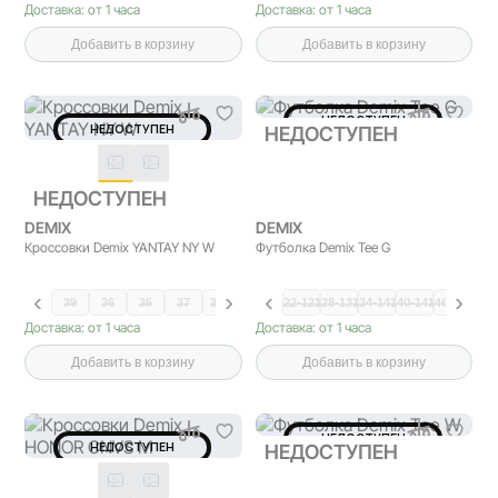
Доставка: от 1 часа
Доставка: от 1 часа
Добавить в корзину
Добавить в корзину
НЕДОСТУПЕН
НЕДОСТУПЕН
НЕДОСТУПЕН
НЕДОСТУПЕН
DEMIX
DEMIX
Кроссовки Demix YANTAY NY W
Футболка Demix Tee G
39
36
35
37
37.5
38
122-12…
38.5
128-13…
40
134-14…
41
140-14…
146-15…
152-
Доставка: от 1 часа
Доставка: от 1 часа
Добавить в корзину
Добавить в корзину
НЕДОСТУПЕН
НЕДОСТУПЕН
НЕДОСТУПЕН