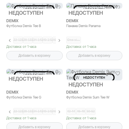
НЕДОСТУПЕН
НЕДОСТУПЕН
НЕДОСТУПЕН
НЕДОСТУПЕН
DEMIX
DEMIX
Футболка Demix Tee B
Панама Demix Panama
122-12…
128-13…
134-14…
140-14…
146-15…
152-15…
One si…
158-16…
164-17…
Доставка: от 1 часа
Доставка: от 1 часа
Добавить в корзину
Добавить в корзину
НЕДОСТУПЕН
НЕДОСТУПЕН
НЕДОСТУПЕН
НЕДОСТУПЕН
DEMIX
DEMIX
Футболка Demix Tee G
Футболка Demix Sum Tee W
122-12…
128-13…
134-14…
140-14…
146-15…
152-15…
42-44
46-48
50-52
Доставка: от 1 часа
Доставка: от 1 часа
Добавить в корзину
Добавить в корзину