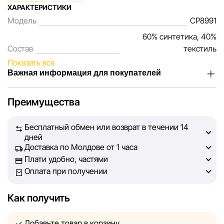
ХАРАКТЕРИСТИКИ
Модель
CP8991
60% синтетика, 40%
Состав
текстиль
Показать все
Важная информация для покупателей
Мы, команда сети магазинов Sportlandia, ценим доверие
Преимущества
наших покупателей. Каждый день мы работаем над тем,
чтобы информация о товарах и услугах, представленная
Бесплатный обмен или возврат в течении 14
на сайте, была максимально полной, объективной и
дней
актуальной. Наша цель — обеспечить вас достоверной
Доставка по Молдове от 1 часа
информацией, чтобы вы смогли принять лучшее
Плати удобно, частями
решение о покупке.
Оплата при получении
Однако, несмотря на постоянный контроль, Sportlandia
Как получить
не может гарантировать абсолютную точность всех
данных, размещённых на сайте, ввиду возможных
Добавьте товар в корзину