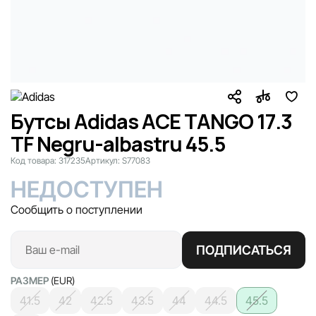
Бутсы Adidas ACE TANGO 17.3
TF Negru-albastru 45.5
Код товара:
317235
Артикул:
S77083
НЕДОСТУПЕН
Сообщить о поступлении
ПОДПИСАТЬСЯ
РАЗМЕР
(EUR)
41.5
42
42.5
43.5
44
44.5
45.5