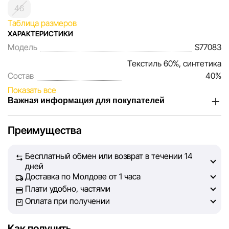
46
Таблица размеров
ХАРАКТЕРИСТИКИ
Модель
S77083
Текстиль 60%, синтетика
Состав
40%
Показать все
Важная информация для покупателей
Мы, команда сети магазинов Sportlandia, ценим доверие
Преимущества
наших покупателей. Каждый день мы работаем над тем,
чтобы информация о товарах и услугах, представленная
Бесплатный обмен или возврат в течении 14
на сайте, была максимально полной, объективной и
дней
актуальной. Наша цель — обеспечить вас достоверной
Доставка по Молдове от 1 часа
информацией, чтобы вы смогли принять лучшее
Плати удобно, частями
решение о покупке.
Оплата при получении
Однако, несмотря на постоянный контроль, Sportlandia
Как получить