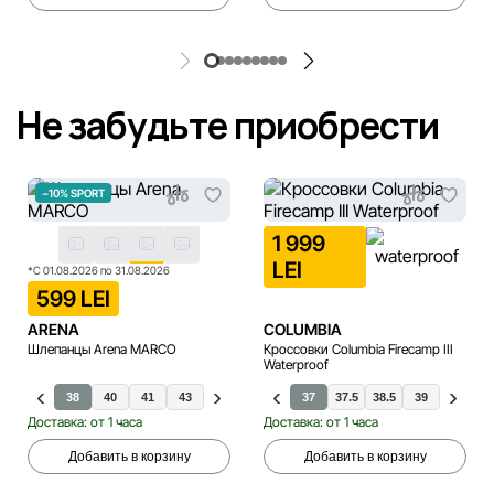
Не забудьте приобрести
−10% SPORT
1 999
LEI
*С 01.08.2026 по 31.08.2026
599 LEI
ARENA
COLUMBIA
Шлепанцы Arena MARCO
Кроссовки Columbia Firecamp III
Waterproof
38
40
41
43
36
37
39
37
44
37.5
38.5
39
38
3
Доставка: от 1 часа
Доставка: от 1 часа
Добавить в корзину
Добавить в корзину