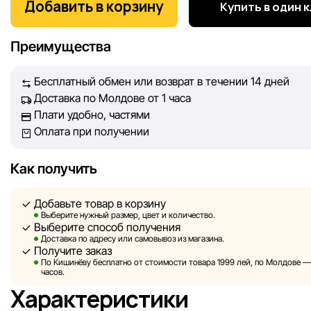
покупателей. Каждый день мы работаем над тем, чтобы
Добавить в корзину
Купить в один 
информация о товарах и услугах, представленная на сайте
максимально полной, объективной и актуальной. Наша ц
Преимущества
обеспечить вас достоверной информацией, чтобы вы смог
принять лучшее решение о покупке.
Бесплатный обмен или возврат в течении 14 дней
Доставка по Молдове от 1 часа
Однако, несмотря на постоянный контроль, Sportlandia не
Плати удобно, частями
гарантировать абсолютную точность всех данных, размещ
Оплата при получении
сайте, ввиду возможных технических ошибок или сбоев. 
не отвечаем за содержание и актуальность информации н
сторонних ресурсах, ссылки на которые могут быть разм
Как получить
нашем сайте.
Добавьте товар в корзину
Sportlandia оставляет за собой право в одностороннем по
Выберите нужный размер, цвет и количество.
Выберите способ получения
без предварительного уведомления вносить изменения в 
Доставка по адресу или самовывоз из магазина.
характеристики и потребительские свойства товаров.
Получите заказ
По Кишинёву бесплатно от стоимости товара 1999 лей, по Молдове — з
Изображения, представленные на сайте, являются
часов.
смоделированными и служат исключительно для иллюстр
Характеристики
Общая информация о товарах предоставляется в ознаком