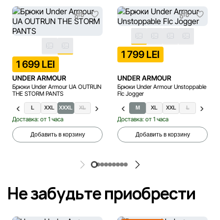
1 799 LEI
1 699 LEI
UNDER ARMOUR
UNDER ARMOUR
Брюки Under Armour UA OUTRUN
Брюки Under Armour Unstoppable
THE STORM PANTS
Flc Jogger
S
M
L
XXL
XXXL
XL
XS
S
M
XL
XXL
L
Доставка: от 1 часа
Доставка: от 1 часа
Добавить в корзину
Добавить в корзину
Не забудьте приобрести