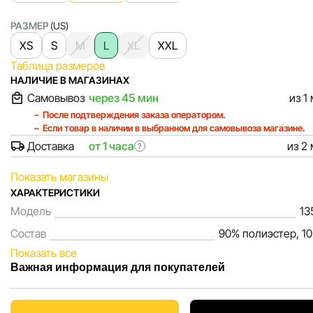
РАЗМЕР
(US)
XS
S
M
L
XL
XXL
Таблица размеров
НАЛИЧИЕ В МАГАЗИНАХ
Самовывоз
через 45 мин
из 1
После подтверждения заказа оператором.
Если товар в наличии в выбранном для самовывоза магазине.
Доставка
от 1 часа
из 2
?
Показать магазины
ХАРАКТЕРИСТИКИ
Модель
13
Состав
90% полиэстер, 1
Показать все
Важная информация для покупателей
Мы, команда сети магазинов Sportlandia, ценим доверие 