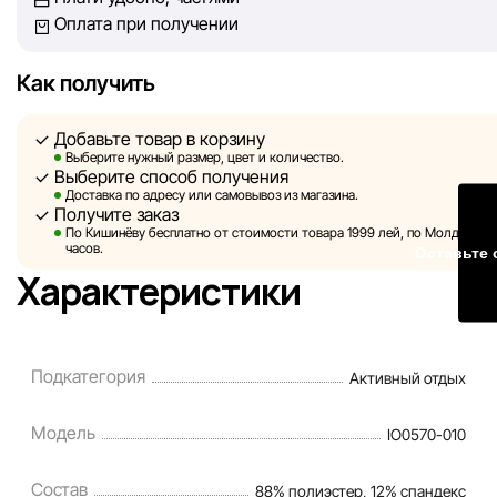
Оплата при получении
сайте, ввиду возможных технических ошибок или сбоев. 
не отвечаем за содержание и актуальность информации н
сторонних ресурсах, ссылки на которые могут быть разм
Как получить
нашем сайте.
Добавьте товар в корзину
Sportlandia оставляет за собой право в одностороннем по
Выберите нужный размер, цвет и количество.
Выберите способ получения
без предварительного уведомления вносить изменения в 
Доставка по адресу или самовывоз из магазина.
характеристики и потребительские свойства товаров.
Получите заказ
По Кишинёву бесплатно от стоимости товара 1999 лей, по Молдове — з
Изображения, представленные на сайте, являются
часов.
Оставьте 
смоделированными и служат исключительно для иллюстр
Характеристики
Общая информация о товарах предоставляется в ознаком
целях.
Цены на товары, а также условия предоставления скидок,
Подкатегория
Активный отдых
подарков, рассрочки и кредитования могут быть изменен
компанией Sportlandia в одностороннем порядке и без
Модель
IO0570-010
предварительного уведомления.
Состав
88% полиэстер, 12% спандекс