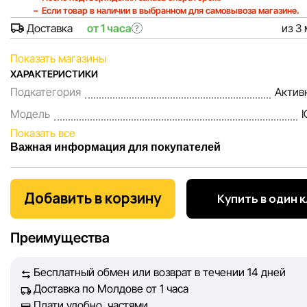
Если товар в наличии в выбранном для самовывоза магазине.
Доставка
от 1 часа
из 3
?
Показать магазины
ХАРАКТЕРИСТИКИ
Подкатегория
Актив
Модель
I
Показать все
Важная информация для покупателей
Мы, команда сети магазинов Sportlandia, ценим доверие 
покупателей. Каждый день мы работаем над тем, чтобы
Добавить в корзину
Купить в один 
информация о товарах и услугах, представленная на сайте
максимально полной, объективной и актуальной. Наша ц
Преимущества
обеспечить вас достоверной информацией, чтобы вы смог
принять лучшее решение о покупке.
Бесплатный обмен или возврат в течении 14 дней
Доставка по Молдове от 1 часа
Однако, несмотря на постоянный контроль, Sportlandia не
Плати удобно, частями
гарантировать абсолютную точность всех данных, размещ