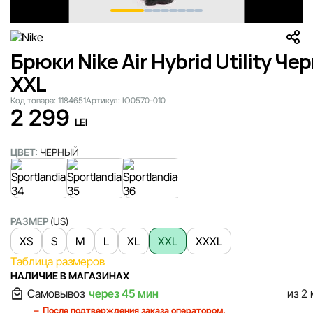
Брюки Nike Air Hybrid Utility Че
XXL
Код товара:
1184651
Артикул:
IO0570-010
2 299
LEI
ЦВЕТ:
ЧЕРНЫЙ
РАЗМЕР
(US)
XS
S
M
L
XL
XXL
XXXL
Таблица размеров
НАЛИЧИЕ В МАГАЗИНАХ
Самовывоз
через 45 мин
из 2
После подтверждения заказа оператором.