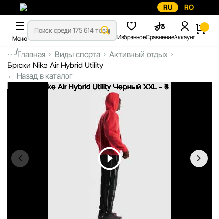
RU
RO
Избранное
Сравнение
Аккаунт
Меню
...
Главная
Виды спорта
Активный отдых
Брюки Nike Air Hybrid Utility
Назад в каталог