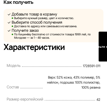
Как получить
не может гарантировать абсолютную точность всех
данных, размещённых на сайте, ввиду возможных
Добавьте товар в корзину
технических ошибок или сбоев. Мы также не отвечаем
Выберите нужный размер, цвет и количество.
за содержание и актуальность информации на
Выберите способ получения
сторонних ресурсах, ссылки на которые могут быть
Доставка по адресу или самовывоз из магазина.
Получите заказ
размещены на нашем сайте.
По Кишинёву бесплатно от стоимости товара 1999 лей, по
Молдове — за 1 – 48 часов.
Sportlandia оставляет за собой право в одностороннем
Характеристики
Оставьте 
порядке и без предварительного уведомления вносить
изменения в описания, характеристики и
потребительские свойства товаров. Изображения,
Модель
1728591-011
представленные на сайте, являются смоделированными
и служат исключительно для иллюстрации. Общая
Верх: 52% кожа, 43% полимер, 5%
информация о товарах предоставляется в
нейлон, подошва: 100% полиэстер,
ознакомительных целях.
Состав
100% резина
Цены на товары, а также условия предоставления
Размер европейский
42
скидок, подарков, рассрочки и кредитования могут быть