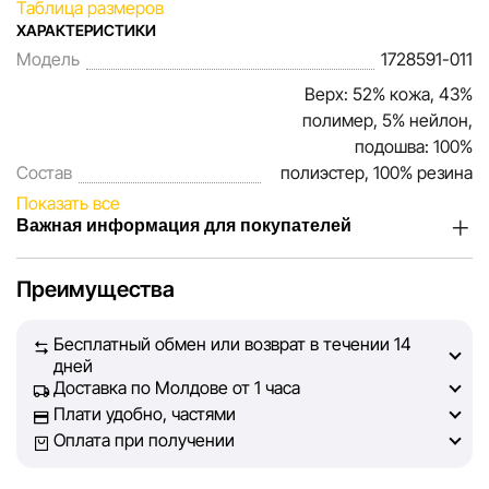
Таблица размеров
ХАРАКТЕРИСТИКИ
Модель
1728591-011
Верх: 52% кожа, 43%
полимер, 5% нейлон,
подошва: 100%
Состав
полиэстер, 100% резина
Показать все
Важная информация для покупателей
Мы, команда сети магазинов Sportlandia, ценим доверие
Преимущества
наших покупателей. Каждый день мы работаем над тем,
чтобы информация о товарах и услугах, представленная
Бесплатный обмен или возврат в течении 14
на сайте, была максимально полной, объективной и
дней
актуальной. Наша цель — обеспечить вас достоверной
Доставка по Молдове от 1 часа
информацией, чтобы вы смогли принять лучшее
Плати удобно, частями
решение о покупке.
Оплата при получении
Однако, несмотря на постоянный контроль, Sportlandia