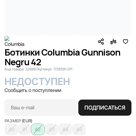
Ботинки Columbia Gunnison
Negru 42
Код товара:
329887
Артикул:
1728591-011
НЕДОСТУПЕН
Сообщить о поступлении
ПОДПИСАТЬСЯ
РАЗМЕР
(EUR)
40
41
42
43
44
45