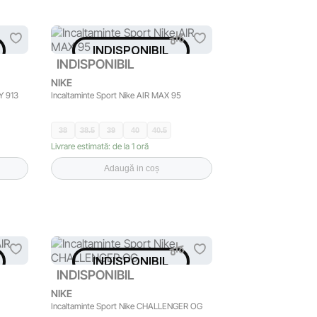
INDISPONIBIL
INDISPONIBIL
NIKE
Y 913
Incaltaminte Sport Nike AIR MAX 95
38
38.5
39
40
40.5
Livrare estimată: de la 1 oră
Adaugă in coș
INDISPONIBIL
INDISPONIBIL
NIKE
Incaltaminte Sport Nike CHALLENGER OG