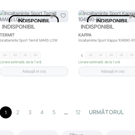
INDISPONIBIL
INDISPONIBIL
INDISPONIBIL
INDISPONIBIL
TERMIT
KAPPA
Incaltaminte Sport Termit MARS LOW
Incaltaminte Sport Kappa 104990-91
31
32
33
35
36
37
38
39
40
Livrare estimată: de la 1 oră
Livrare estimată: de la 1 oră
Adaugă in coș
Adaugă in coș
URMĂTORUL
2
3
4
5
12
1
...