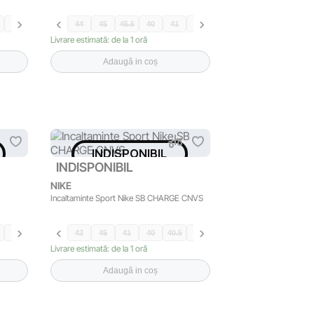
40
37.5
39
44
45
45.5
40
41
42
42.5
44.5
43
40.5
Livrare estimată: de la 1 oră
Adaugă in coș
INDISPONIBIL
INDISPONIBIL
NIKE
Incaltaminte Sport Nike SB CHARGE CNVS
42
42.5
44.5
42
45
41
40
40.5
43
Livrare estimată: de la 1 oră
Adaugă in coș