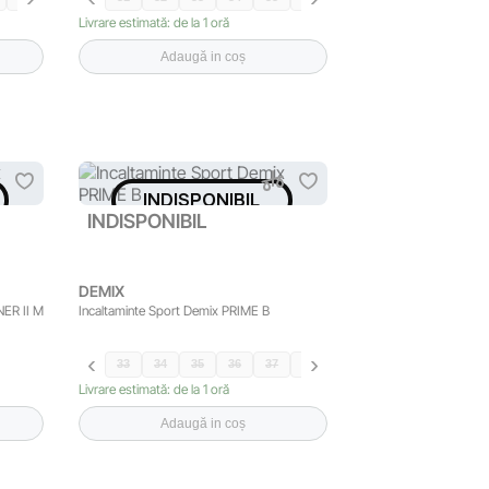
Livrare estimată: de la 1 oră
Adaugă in coș
INDISPONIBIL
INDISPONIBIL
DEMIX
NER II M
Incaltaminte Sport Demix PRIME B
33
34
35
36
37
38
39
Livrare estimată: de la 1 oră
Adaugă in coș