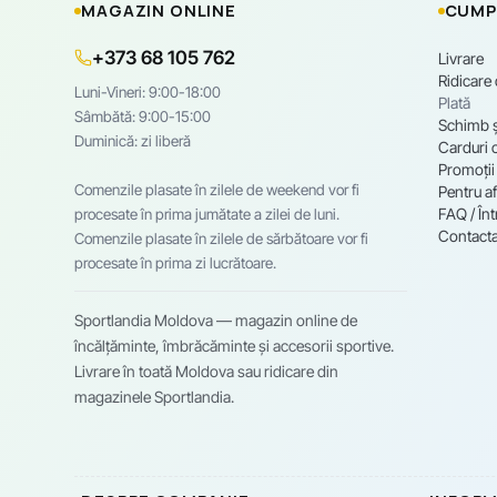
MAGAZIN ONLINE
CUMP
+373 68 105 762
Livrare
Ridicare
Luni-Vineri: 9:00-18:00
Plată
Sâmbătă: 9:00-15:00
Schimb ș
Duminică: zi liberă
Carduri 
Promoții
Comenzile plasate în zilele de weekend vor fi
Pentru af
FAQ / Înt
procesate în prima jumătate a zilei de luni.
Contacta
Comenzile plasate în zilele de sărbătoare vor fi
procesate în prima zi lucrătoare.
Sportlandia Moldova — magazin online de
încălțăminte, îmbrăcăminte și accesorii sportive.
Livrare în toată Moldova sau ridicare din
magazinele Sportlandia.