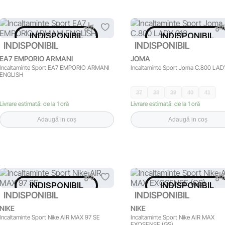
INDISPONIBIL
INDISPONIBIL
INDISPONIBIL
INDISPONIBIL
EA7 EMPORIO ARMANI
JOMA
Incaltaminte Sport EA7 EMPORIO ARMANI
Incaltaminte Sport Joma C.800 LAD
ENGLISH
37
38
39
40
41
Livrare estimată: de la 1 oră
Livrare estimată: de la 1 oră
Adaugă in coș
Adaugă in coș
INDISPONIBIL
INDISPONIBIL
INDISPONIBIL
INDISPONIBIL
NIKE
NIKE
Incaltaminte Sport Nike AIR MAX 97 SE
Incaltaminte Sport Nike AIR MAX
EXOSENSE (GS)