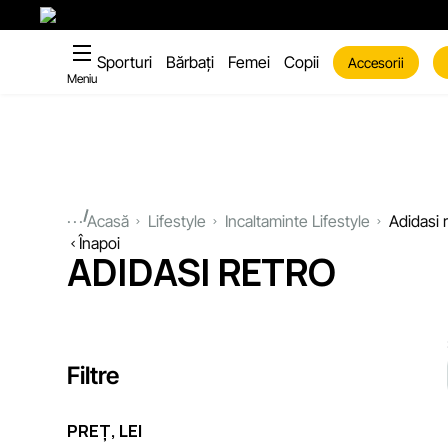
Sporturi
Bărbați
Femei
Copii
Accesorii
Meniu
...
Acasă
Lifestyle
Incaltaminte Lifestyle
Adidasi 
Înapoi
ADIDASI RETRO
Filtre
PREȚ, LEI