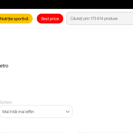
Nutriție sportivă
Best price
retro
Sortare
Mai întâi mai ieftin