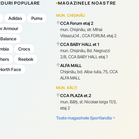
DURI POPULARE
MAGAZINELE NOASTRE
MUN. CHIȘINĂU
Adidas
Puma
CCA Forum etaj 2
r Armour
mun. Chişinău, str. Mihai
Viteazul,14 , CCA FORUM, etaj 2
Balance
CCA BABY HALL et 1
mbia
Crocs
mun. Chişinău, Bd. Negruzzi
2/8, CCA BABY HALL etaj 1
hers
Reebok
ALFA MALL
North Face
Chișinău, bd. Alba-Iulia, 75, CCA
ALFA MALL
MUN. BĂLȚI
CCA PLAZA et.2
mun. Bălți, st. Nicolae Iorga 11/3,
etaj 2
Toate magazinele Sportlandia