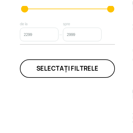
de la
spre
SELECTAȚI FILTRELE