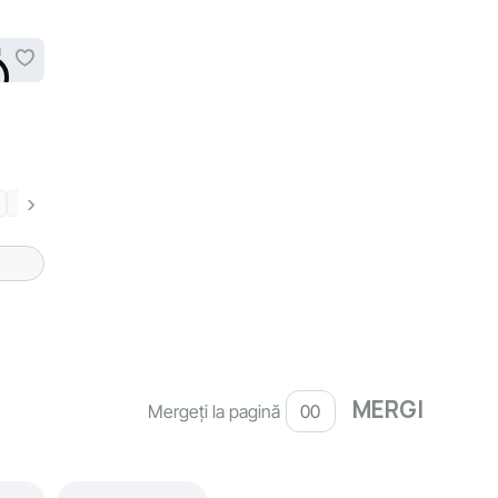
41
Mergeți la pagină