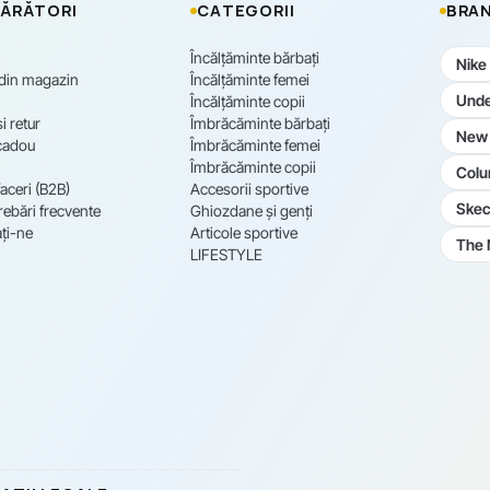
ĂRĂTORI
CATEGORII
BRAN
Încălțăminte bărbați
Nike
 din magazin
Încălțăminte femei
Unde
Încălțăminte copii
i retur
Îmbrăcăminte bărbați
New 
cadou
Îmbrăcăminte femei
Îmbrăcăminte copii
Colu
aceri (B2B)
Accesorii sportive
Skec
rebări frecvente
Ghiozdane și genți
ți-ne
Articole sportive
The 
LIFESTYLE