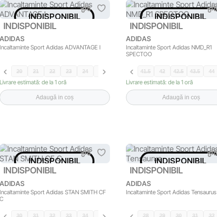
INDISPONIBIL
INDISPONIBIL
INDISPONIBIL
INDISPONIBIL
ADIDAS
ADIDAS
Incaltaminte Sport Adidas ADVANTAGE I
Incaltaminte Sport Adidas NMD_R1
SPECTOO
20
21
22
23
24
25
26
27
41.5
42
42.5
43.5
44
Livrare estimată: de la 1 oră
Livrare estimată: de la 1 oră
Adaugă in coș
Adaugă in coș
INDISPONIBIL
INDISPONIBIL
INDISPONIBIL
INDISPONIBIL
ADIDAS
ADIDAS
Incaltaminte Sport Adidas STAN SMITH CF
Incaltaminte Sport Adidas Tensaurus
C
30
31
32
33
34
35
28
29
30
31
32