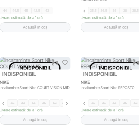
44
44.5
45
42.5
43
35.5
36.5
36
38
38.5
Livrare estimată: de la 1 oră
Livrare estimată: de la 1 oră
Adaugă in coș
Adaugă in coș
INDISPONIBIL
INDISPONIBIL
INDISPONIBIL
INDISPONIBIL
NIKE
NIKE
Incaltaminte Sport Nike COURT VISION MID
Incaltaminte Sport Nike REPOSTO
40
43
44
45
42
44.5
46
41
46
42.5
41
45.5
44
40.5
45
43
Livrare estimată: de la 1 oră
Livrare estimată: de la 1 oră
Adaugă in coș
Adaugă in coș