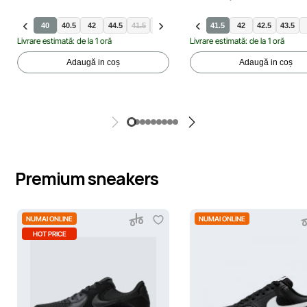
40
40.5
42
44.5
41.5
42.5
43.5
44
41.5
45.5
42
46
42.5
46.5
43.5
Livrare estimată: de la 1 oră
Livrare estimată: de la 1 oră
Adaugă in coș
Adaugă in coș
Premium sneakers
NUMAI ONLINE
NUMAI ONLINE
HOT PRICE