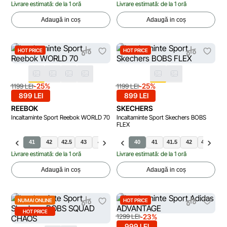
Livrare estimată: de la 1 oră
Livrare estimată: de la 1 oră
Adaugă in coș
Adaugă in coș
HOT PRICE
HOT PRICE
-25%
-25%
1199 LEI
1199 LEI
899 LEI
899 LEI
REEBOK
SKECHERS
Incaltaminte Sport Reebok WORLD 70
Incaltaminte Sport Skechers BOBS
FLEX
41
42
42.5
43
44
45
40
40
41
41.5
42
42.5
45
Livrare estimată: de la 1 oră
Livrare estimată: de la 1 oră
Adaugă in coș
Adaugă in coș
NUMAI ONLINE
HOT PRICE
HOT PRICE
-23%
1299 LEI
999 LEI