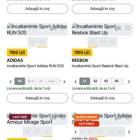
Adaugă in coș
Adaugă in coș
1199 LEI
1199 LEI
ADIDAS
REEBOK
Incaltaminte Sport Adidas RUN 50S
Incaltaminte Sport Reebok Blast Up
.5
47.5
48
41.5
42
42.5
43.5
44
40
44.5
41
45.5
42
43
45
44
Livrare estimată: de la 1 oră
Livrare estimată: de la 1 oră
Adaugă in coș
Adaugă in coș
LAST SIZE
NUMAI ONLINE
HOT PRICE
-50%
2499 LEI