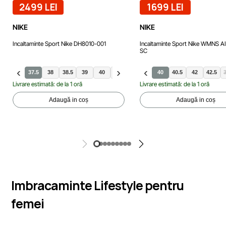
2499 LEI
1699 LEI
NIKE
NIKE
Incaltaminte Sport Nike DH8010-001
Incaltaminte Sport Nike WMNS 
SC
37.5
38
38.5
39
40
36.5
40.5
41
40
40.5
42
42.5
Livrare estimată: de la 1 oră
Livrare estimată: de la 1 oră
Adaugă in coș
Adaugă in coș
Imbracaminte Lifestyle pentru
femei