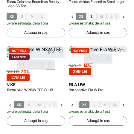
Tricou Columbia Boundless Beauty
Tricou Adidas Essentials Small Logo
Logo SS Tee
XS
S
M
L
XS
S
M
L
XL
Livrare estimată: de la 1 oră
Livrare estimată: de la 1 oră
Adaugă in coș
Adaugă in coș
HOT PRICE
HOT PRICE
LAST SIZE
-14%
349 LEI
299 LEI
-30%
399 LEI
279 LEI
NIKE
FILA UW
Tricou Nike W NSW TEE CLUB
Bra sportive Fila W Bra
XS
S
M
L
XL
S
XS
L
M
XL
Livrare estimată: de la 1 oră
Livrare estimată: de la 1 oră
Adaugă in coș
Adaugă in coș