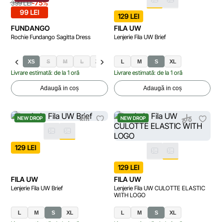
-75%
399 LEI
99 LEI
129 LEI
FUNDANGO
FILA UW
Rochie Fundango Sagitta Dress
Lenjerie Fila UW Brief
XS
S
M
L
XL
L
M
S
XL
Livrare estimată: de la 1 oră
Livrare estimată: de la 1 oră
Adaugă in coș
Adaugă in coș
NEW DROP
NEW DROP
129 LEI
129 LEI
FILA UW
FILA UW
Lenjerie Fila UW Brief
Lenjerie Fila UW CULOTTE ELASTIC
WITH LOGO
L
M
S
XL
L
M
S
XL