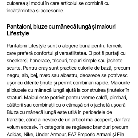
culoarea și modul în care articolul se combină cu
încălțămintea și accesoriile.
Pantaloni, bluze cu mânecă lungă și maiouri
Lifestyle
Pantalonii Lifestyle sunt o alegere bună pentru femeile
care preferă confortul și versatilitatea. Ei pot fi purtați cu
sneakerși, hanorace, tricouri, topuri simple sau jachete
scurte. Pentru oraș sunt practice culorile de bază, precum
negru, alb, bej, maro sau albastru, deoarece se potrivesc
ușor cu diferite ținute și permit combinări rapide. Maiourile
și bluzele cu mânecă lungă ajută la construirea ținutelor în
straturi. Maioul este potrivit pentru vreme caldă, plimbări,
călătorii sau combinații cu o cămașă ori o jachetă ușoară.
Bluza cu mânecă lungă este utilă în perioadele de
tranziție, când ai nevoie de un articol mai acoperit, dar fără
volum excesiv. În categorie se regăsesc branduri precum
Adidas, Nike, Under Armour, EA7 Emporio Armani și Fila