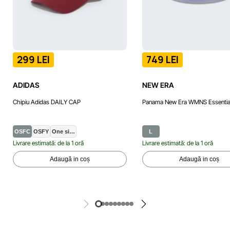
299 LEI
749 LEI
ADIDAS
NEW ERA
Chipiu Adidas DAILY CAP
Panama New Era WMNS Essential
OSFC
OSFY
One si…
L
Livrare estimată: de la 1 oră
Livrare estimată: de la 1 oră
Adaugă in coș
Adaugă in coș