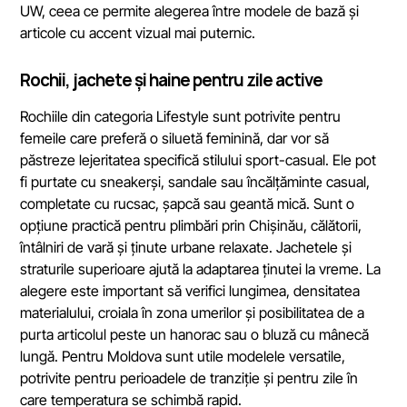
UW, ceea ce permite alegerea între modele de bază și
articole cu accent vizual mai puternic.
Rochii, jachete și haine pentru zile active
Rochiile din categoria Lifestyle sunt potrivite pentru
femeile care preferă o siluetă feminină, dar vor să
păstreze lejeritatea specifică stilului sport-casual. Ele pot
fi purtate cu sneakerși, sandale sau încălțăminte casual,
completate cu rucsac, șapcă sau geantă mică. Sunt o
opțiune practică pentru plimbări prin Chișinău, călătorii,
întâlniri de vară și ținute urbane relaxate. Jachetele și
straturile superioare ajută la adaptarea ținutei la vreme. La
alegere este important să verifici lungimea, densitatea
materialului, croiala în zona umerilor și posibilitatea de a
purta articolul peste un hanorac sau o bluză cu mânecă
lungă. Pentru Moldova sunt utile modelele versatile,
potrivite pentru perioadele de tranziție și pentru zile în
care temperatura se schimbă rapid.