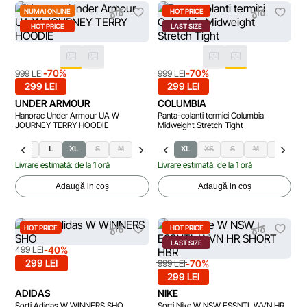
NUMAI ONLINE
HOT PRICE
HOT PRICE
LAST SIZE
-70%
-70%
999 LEI
999 LEI
299 LEI
299 LEI
UNDER ARMOUR
COLUMBIA
Hanorac Under Armour UA W
Panta-colanti termici Columbia
JOURNEY TERRY HOODIE
Midweight Stretch Tight
XS
L
XL
S
M
XL
XS
S
M
L
Livrare estimată: de la 1 oră
Livrare estimată: de la 1 oră
Adaugă in coș
Adaugă in coș
HOT PRICE
HOT PRICE
LAST SIZE
-40%
499 LEI
299 LEI
-70%
999 LEI
299 LEI
ADIDAS
NIKE
Sorti Adidas W WINNERS SHO
Sorti Nike W NSW ESSNTL WVN HR