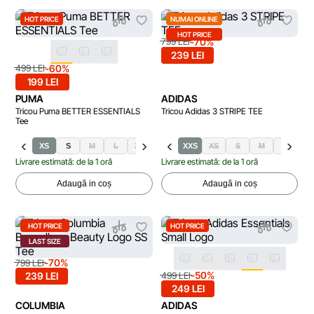
HOT PRICE
NUMAI ONLINE
HOT PRICE
-70%
799 LEI
239 LEI
-60%
499 LEI
199 LEI
PUMA
ADIDAS
Tricou Puma BETTER ESSENTIALS
Tricou Adidas 3 STRIPE TEE
Tee
XS
S
M
L
XL
XXS
XS
S
M
L
X
Livrare estimată: de la 1 oră
Livrare estimată: de la 1 oră
Adaugă in coș
Adaugă in coș
HOT PRICE
HOT PRICE
LAST SIZE
-70%
799 LEI
-50%
499 LEI
239 LEI
249 LEI
COLUMBIA
ADIDAS