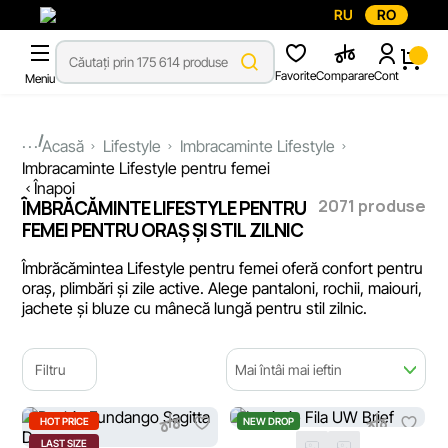
RU
RO
Favorite
Comparare
Cont
Meniu
...
Acasă
Lifestyle
Imbracaminte Lifestyle
Imbracaminte Lifestyle pentru femei
Înapoi
2071 produse
ÎMBRĂCĂMINTE LIFESTYLE PENTRU
FEMEI PENTRU ORAȘ ȘI STIL ZILNIC
Îmbrăcămintea Lifestyle pentru femei oferă confort pentru
oraș, plimbări și zile active. Alege pantaloni, rochii, maiouri,
jachete și bluze cu mânecă lungă pentru stil zilnic.
Filtru
Mai întâi mai ieftin
HOT PRICE
NEW DROP
LAST SIZE