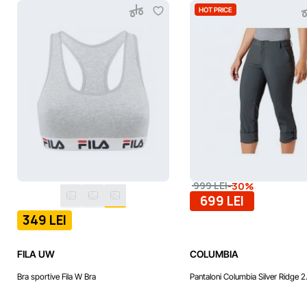
HOT PRICE
-30%
999 LEI
699 LEI
349 LEI
FILA UW
COLUMBIA
Bra sportive Fila W Bra
Pantaloni Columbia Silver Ridge 2