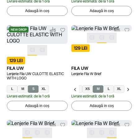
Livrare estimată: de la 1 oră
Livrare estimată: de la 1 oră
Adaugă in coș
Adaugă in coș
NEW DROP
129 LEI
129 LEI
FILA UW
FILA UW
Lenjerie Fila UW CULOTTE ELASTIC
Lenjerie Fila W Brief
WITH LOGO
L
M
S
XL
S
XS
M
L
XL
Livrare estimată: de la 1 oră
Livrare estimată: de la 1 oră
Adaugă in coș
Adaugă in coș