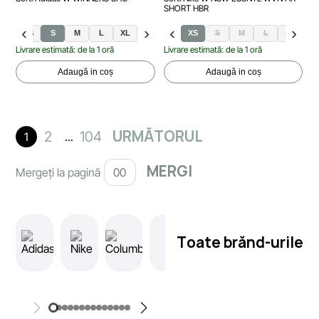
SHORT HBR
XXS
XS
S
M
L
XL
XS
S
M
L
XL
Livrare estimată: de la 1 oră
Livrare estimată: de la 1 oră
Adaugă in coș
Adaugă in coș
URMĂTORUL
2
104
1
...
Mergeți la pagină
Toate brănd-urile