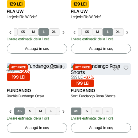
129 LEI
129 LEI
FILA UW
FILA UW
Lenjerie Fila W Brief
Lenjerie Fila W Brief
S
XS
M
L
XL
S
XS
M
L
XL
Livrare estimată: de la 1 oră
Livrare estimată: de la 1 oră
Adaugă in coș
Adaugă in coș
HOT PRICE
HOT PRICE
-50%
399 LEI
199 LEI
-67%
599 LEI
199 LEI
FUNDANGO
FUNDANGO
Rochie Fundango Ocala
Sorti Fundango Rosa Shorts
XS
S
M
L
XL
XS
S
M
L
Livrare estimată: de la 1 oră
Livrare estimată: de la 1 oră
Adaugă in coș
Adaugă in coș