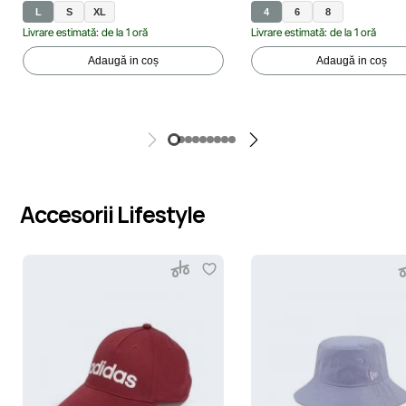
L
S
XL
4
6
8
Livrare estimată: de la 1 oră
Livrare estimată: de la 1 oră
Adaugă in coș
Adaugă in coș
Accesorii Lifestyle