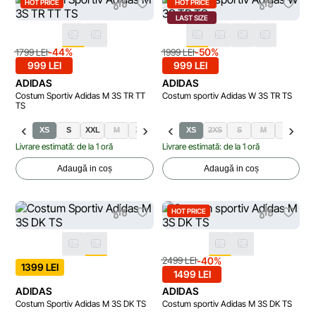
HOT PRICE
HOT PRICE
LAST SIZE
-44%
-50%
1799 LEI
1999 LEI
999 LEI
999 LEI
ADIDAS
ADIDAS
Costum Sportiv Adidas M 3S TR TT
Costum sportiv Adidas W 3S TR TS
TS
XS
S
XXL
M
XL
L
ST
XS
MT
2XS
LT
S
XLT
M
XXLT
L
X
Livrare estimată: de la 1 oră
Livrare estimată: de la 1 oră
Adaugă in coș
Adaugă in coș
HOT PRICE
-40%
2499 LEI
1399 LEI
1499 LEI
ADIDAS
ADIDAS
Costum Sportiv Adidas M 3S DK TS
Costum sportiv Adidas M 3S DK TS