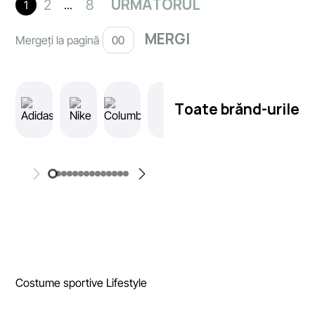
URMĂTORUL
2
8
1
...
Mergeți la pagină
Toate brănd-urile
Costume sportive Lifestyle