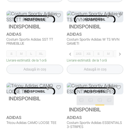
INDISPONIBIL
INDISPONIBIL
INDISPONIBIL
INDISPONIBIL
ADIDAS
ADIDAS
Costum Sportiv Adidas SST TT
Costum Sportiv Adidas W TS WVN
PRIMEBLUE
GAMETI
S
M
L
XL
2XS
XS
S
M
L
X
Livrare estimată: de la 1 oră
Livrare estimată: de la 1 oră
Adaugă in coș
Adaugă in coș
INDISPONIBIL
INDISPONIBIL
INDISPONIBIL
INDISPONIBIL
ADIDAS
ADIDAS
Tricou Adidas CAMO LOOSE TEE
Costum Sportiv Adidas ESSENTIALS
3-STRIPES