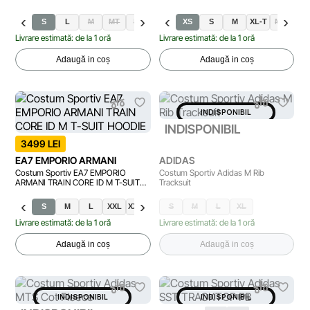
S
L
M
MT
LT
XLT
XL
XS
XXL
S
XXLT
M
XL-T
M-T
L-
Livrare estimată: de la 1 oră
Livrare estimată: de la 1 oră
Adaugă in coș
Adaugă in coș
INDISPONIBIL
INDISPONIBIL
3499 LEI
EA7 EMPORIO ARMANI
ADIDAS
Costum Sportiv EA7 EMPORIO
Costum Sportiv Adidas M Rib
ARMANI TRAIN CORE ID M T-SUIT
Tracksuit
HOODIE
S
M
L
XXL
XXXL
XL
S
M
L
XL
Livrare estimată: de la 1 oră
Livrare estimată: de la 1 oră
Adaugă in coș
Adaugă in coș
INDISPONIBIL
INDISPONIBIL