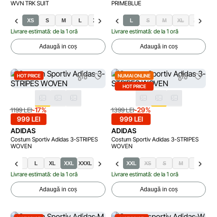
WVN TRK SUIT
PRIMEBLUE
XS
S
M
L
XL
XXL
L
S
M
XL
XS
2X
Livrare estimată: de la 1 oră
Livrare estimată: de la 1 oră
Adaugă in coș
Adaugă in coș
HOT PRICE
NUMAI ONLINE
HOT PRICE
-17%
-29%
1199 LEI
1399 LEI
999 LEI
999 LEI
ADIDAS
ADIDAS
Costum Sportiv Adidas 3-STRIPES
Costum Sportiv Adidas 3-STRIPES
WOVEN
WOVEN
S
M
L
XL
XXL
XXXL
XL
XXL
XS
S
M
L
Livrare estimată: de la 1 oră
Livrare estimată: de la 1 oră
Adaugă in coș
Adaugă in coș