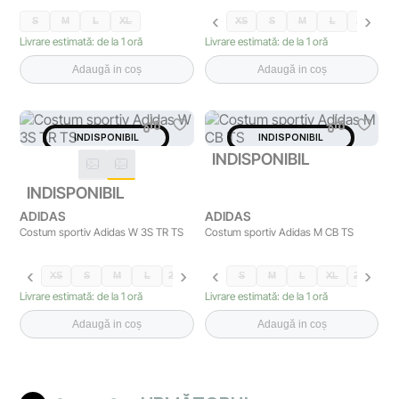
S
M
L
XL
XS
S
M
L
XL
XX
Livrare estimată: de la 1 oră
Livrare estimată: de la 1 oră
Adaugă in coș
Adaugă in coș
INDISPONIBIL
INDISPONIBIL
INDISPONIBIL
INDISPONIBIL
ADIDAS
ADIDAS
Costum sportiv Adidas W 3S TR TS
Costum sportiv Adidas M CB TS
XS
S
M
L
2XS
XL
XXL
S
M
L
XL
2XL
Livrare estimată: de la 1 oră
Livrare estimată: de la 1 oră
Adaugă in coș
Adaugă in coș