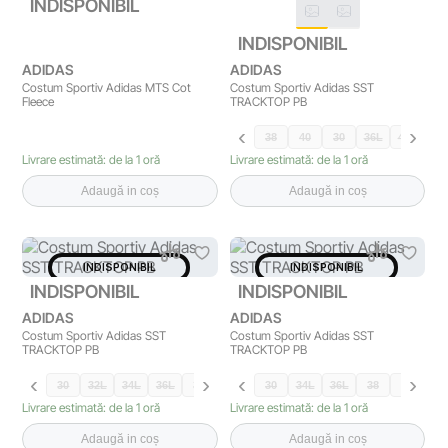
INDISPONIBIL
INDISPONIBIL
ADIDAS
ADIDAS
Costum Sportiv Adidas MTS Cot
Costum Sportiv Adidas SST
Fleece
TRACKTOP PB
38
40
30
36L
42L
44
Livrare estimată: de la 1 oră
Livrare estimată: de la 1 oră
Adaugă in coș
Adaugă in coș
INDISPONIBIL
INDISPONIBIL
INDISPONIBIL
INDISPONIBIL
ADIDAS
ADIDAS
Costum Sportiv Adidas SST
Costum Sportiv Adidas SST
TRACKTOP PB
TRACKTOP PB
30
32L
34L
36L
38
40
42L
30
34L
36L
38
40
Livrare estimată: de la 1 oră
Livrare estimată: de la 1 oră
Adaugă in coș
Adaugă in coș