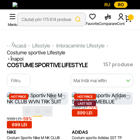
RU
RO
Favorite
Comparare
Cont
Meniu
...
Acasă
Lifestyle
Imbracaminte Lifestyle
Costume sportive Lifestyle
Înapoi
157 produse
COSTUME SPORTIVE LIFESTYLE
Filtru
Mai întâi mai ieftin
HOT PRICE
HOT PRICE
LAST SIZE
-70%
2999 LEI
899 LEI
-59%
1699 LEI
699 LEI
NIKE
ADIDAS
Costum Sportiv Nike M NK CLUB
Costum sportiv Adidas SST TP