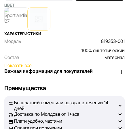
ЦВЕТ:
ХАРАКТЕРИСТИКИ
Модель
819353-001
100% синтетический
Состав
материал
Показать все
Важная информация для покупателей
Мы, команда сети магазинов Sportlandia, ценим доверие
Преимущества
наших покупателей. Каждый день мы работаем над тем,
чтобы информация о товарах и услугах, представленная
Бесплатный обмен или возврат в течении 14
на сайте, была максимально полной, объективной и
дней
актуальной. Наша цель — обеспечить вас достоверной
Доставка по Молдове от 1 часа
информацией, чтобы вы смогли принять лучшее
Плати удобно, частями
решение о покупке.
Оплата при получении