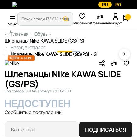
RU
RO
Избранное
Сравнение
Аккаунт
Меню
...
Главная
Обувь
Шлепанцы Nike KAWA SLIDE (GS/PS)
Назад в каталог
ТОЛЬКО ONLINE
Шлепанцы Nike KAWA SLIDE
(GS/PS)
Код товара:
361343
Артикул:
819353-001
НЕДОСТУПЕН
Сообщить о поступлении
ПОДПИСАТЬСЯ