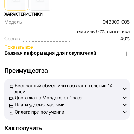
ХАРАКТЕРИСТИКИ
Модель
943309-005
Текстиль 60%, синтетика
Состав
40%
Показать все
Важная информация для покупателей
Мы, команда сети магазинов Sportlandia, ценим доверие
Преимущества
наших покупателей. Каждый день мы работаем над тем,
чтобы информация о товарах и услугах, представленная
Бесплатный обмен или возврат в течении 14
на сайте, была максимально полной, объективной и
дней
актуальной. Наша цель — обеспечить вас достоверной
Доставка по Молдове от 1 часа
информацией, чтобы вы смогли принять лучшее
Плати удобно, частями
решение о покупке.
Оплата при получении
Однако, несмотря на постоянный контроль, Sportlandia
Как получить
не может гарантировать абсолютную точность всех