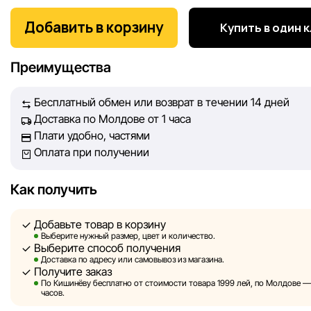
Мы, команда сети магазинов Sportlandia, ценим доверие 
покупателей. Каждый день мы работаем над тем, чтобы
Добавить в корзину
Купить в один 
информация о товарах и услугах, представленная на сайте
максимально полной, объективной и актуальной. Наша ц
Преимущества
обеспечить вас достоверной информацией, чтобы вы смог
принять лучшее решение о покупке.
Бесплатный обмен или возврат в течении 14 дней
Доставка по Молдове от 1 часа
Однако, несмотря на постоянный контроль, Sportlandia не
Плати удобно, частями
гарантировать абсолютную точность всех данных, размещ
Оплата при получении
сайте, ввиду возможных технических ошибок или сбоев. 
не отвечаем за содержание и актуальность информации н
сторонних ресурсах, ссылки на которые могут быть разм
Как получить
нашем сайте.
Добавьте товар в корзину
Sportlandia оставляет за собой право в одностороннем по
Выберите нужный размер, цвет и количество.
Выберите способ получения
без предварительного уведомления вносить изменения в 
Доставка по адресу или самовывоз из магазина.
характеристики и потребительские свойства товаров.
Получите заказ
По Кишинёву бесплатно от стоимости товара 1999 лей, по Молдове — з
Изображения, представленные на сайте, являются
часов.
смоделированными и служат исключительно для иллюстр