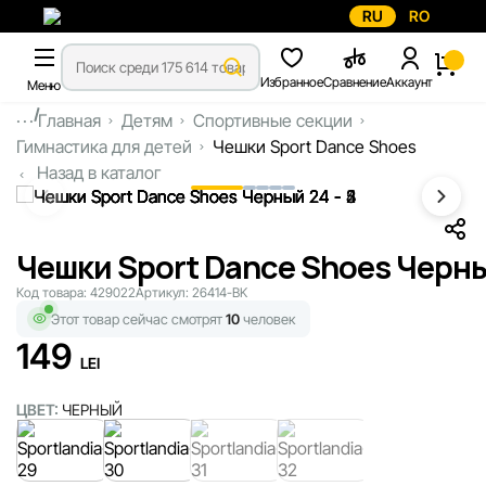
RU
RO
Избранное
Сравнение
Аккаунт
Меню
...
Главная
Детям
Спортивные секции
Гимнастика для детей
Чешки Sport Dance Shoes
Назад в каталог
Чешки Sport Dance Shoes Черн
Код товара:
429022
Артикул:
26414-BK
Этот товар сейчас смотрят
10
человек
149
LEI
ЦВЕТ:
ЧЕРНЫЙ