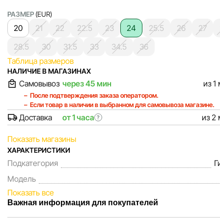
РАЗМЕР
(EUR)
20
21
22
22.5
23
24
25.5
26
27
28.5
30
31.5
33
34.5
36
Таблица размеров
НАЛИЧИЕ В МАГАЗИНАХ
Самовывоз
через 45 мин
из 1
После подтверждения заказа оператором.
Если товар в наличии в выбранном для самовывоза магазине.
Доставка
от 1 часа
из 2
?
Показать магазины
ХАРАКТЕРИСТИКИ
Подкатегория
Г
Модель
Показать все
Важная информация для покупателей