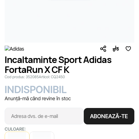
Incaltaminte Sport Adidas
FortaRun X CF K
Cod produs:
352085
Articol:
CQ2450
INDISPONIBIL
Anunță-mă când revine în stoc
ABONEAZĂ-TE
CULOARE: