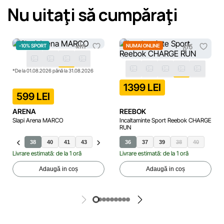
Nu uitaţi să cumpăraţi
-10% SPORT
NUMAI ONLINE
*De la 01.08.2026 până la 31.08.2026
1399 LEI
599 LEI
ARENA
REEBOK
Slapi Arena MARCO
Incaltaminte Sport Reebok CHARGE
RUN
38
40
41
43
36
37
36
39
37
44
39
38
40
Livrare estimată: de la 1 oră
Livrare estimată: de la 1 oră
Adaugă in coș
Adaugă in coș