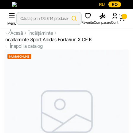
RU
RO
Favorite
Comparare
Cont
Meniu
...
Acasă
Încălțăminte
Incaltaminte Sport Adidas FortaRun X CF K
Înapoi la catalog
NUMAI ONLINE