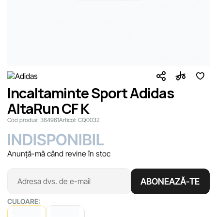
Incaltaminte Sport Adidas
AltaRun CF K
Cod produs:
364961
Articol:
CQ0032
INDISPONIBIL
Anunță-mă când revine în stoc
ABONEAZĂ-TE
CULOARE: