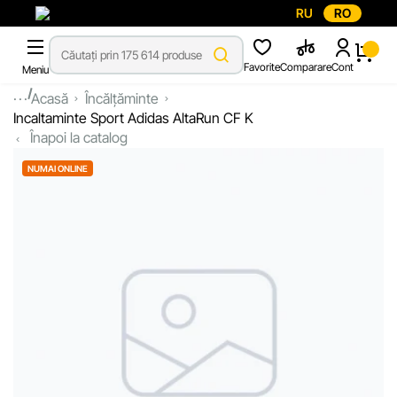
RU
RO
Favorite
Comparare
Cont
Meniu
...
Acasă
Încălțăminte
Incaltaminte Sport Adidas AltaRun CF K
Înapoi la catalog
NUMAI ONLINE